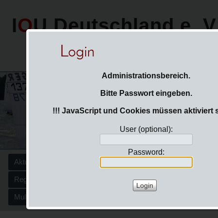
I
O
U Deutschland e. V
Login
Impressum
|
Kontakt
|
Da
Administrationsbereich.
Bitte Passwort eingeben.
!!! JavaScript und Cookies müssen aktiviert s
User (optional):
Password:
Aktuelles
Berichte
IOU Deutschland
Die Olympiajolle
Regattakalender
Ranglisten
Probesegeln/Promoboot
Multimedia
Intern
Impressum
Datenschutz