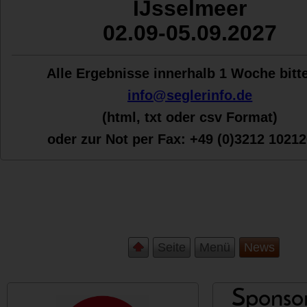
IJsselmeer
02.09-05.09.2027
Alle Ergebnisse innerhalb 1 Woche bit
t
info@seglerinfo.de
(html, txt oder csv Format)
oder zur Not per Fax:
+49 (0)3212 1021
Seite
Menü
News
Sponsor