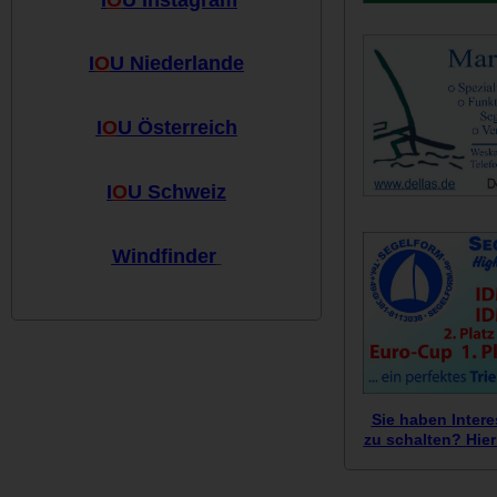
I
O
U Niederlande
I
O
U Österreich
I
O
U Schweiz
Windfinder
Sie haben Inter
zu schalten? Hier 