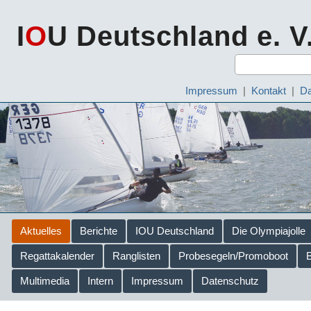
I
O
U Deutschland e. V
Impressum
|
Kontakt
|
Da
Aktuelles
Berichte
IOU Deutschland
Die Olympiajolle
Regattakalender
Ranglisten
Probesegeln/Promoboot
Multimedia
Intern
Impressum
Datenschutz