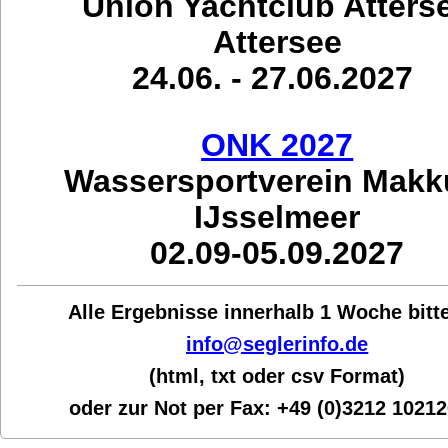
Union Yachtclub Atters
Attersee
24.06. - 27.06.2027
ONK 2027
Wassersportverein Mak
IJsselmeer
02.09-05.09.2027
Alle Ergebnisse innerhalb 1 Woche bit
t
info@seglerinfo.de
(html, txt oder csv Format)
oder zur Not per Fax:
+49 (0)3212 1021