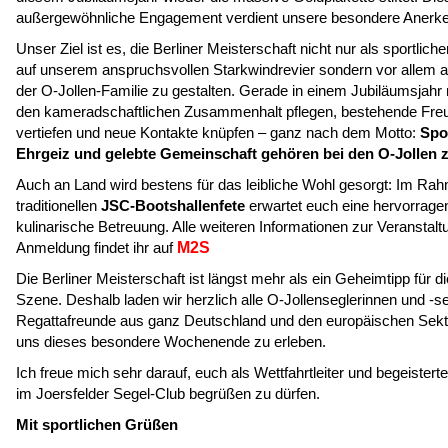
außergewöhnliche Engagement verdient unsere besondere Anerk
Unser Ziel ist es, die Berliner Meisterschaft nicht nur als sportlic
auf unserem anspruchsvollen Starkwindrevier sondern vor allem a
der O-Jollen-Familie zu gestalten. Gerade in einem Jubiläumsjahr
den kameradschaftlichen Zusammenhalt pflegen, bestehende Fre
vertiefen und neue Kontakte knüpfen – ganz nach dem Motto:
Spo
Ehrgeiz und gelebte Gemeinschaft gehören bei den O-Jollen
Auch an Land wird bestens für das leibliche Wohl gesorgt: Im Ra
traditionellen
JSC-Bootshallenfete
erwartet euch eine hervorrage
kulinarische Betreuung. Alle weiteren Informationen zur Veranstalt
Anmeldung findet ihr auf
M2S
Die Berliner Meisterschaft ist längst mehr als ein Geheimtipp für di
Szene. Deshalb laden wir herzlich alle O-Jollenseglerinnen und -s
Regattafreunde aus ganz Deutschland und den europäischen Sekti
uns dieses besondere Wochenende zu erleben.
Ich freue mich sehr darauf, euch als Wettfahrtleiter und begeistert
im Joersfelder Segel-Club begrüßen zu dürfen.
Mit sportlichen Grüßen