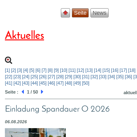
Seite
News
Aktuelles
[1]
[2]
[3]
[4]
[5]
[6]
[7]
[8]
[9]
[10]
[11]
[12]
[13]
[14]
[15]
[16]
[17]
[18]
[22]
[23]
[24]
[25]
[26]
[27]
[28]
[29]
[30]
[31]
[32]
[33]
[34]
[35]
[36]
[3
[41]
[42]
[43]
[44]
[45]
[46]
[47]
[48]
[49]
[50]
Seite :
1 / 50
aktuel
Einladung Spandauer O 2026
06.08.2026