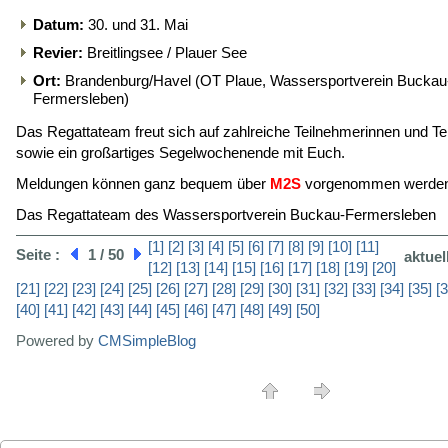
Datum:
30. und 31. Mai
Revier:
Breitlingsee / Plauer See
Ort:
Brandenburg/Havel (OT Plaue, Wassersportverein Buckau
Fermersleben)
Das Regattateam freut sich auf zahlreiche Teilnehmerinnen und T
sowie ein großartiges Segelwochenende mit Euch.
Meldungen können ganz bequem über
M2S
vorgenommen werde
Das Regattateam des Wassersportverein Buckau-Fermersleben
[1]
[2]
[3]
[4]
[5]
[6]
[7]
[8]
[9]
[10]
[11]
Seite :
1 / 50
aktuel
[12]
[13]
[14]
[15]
[16]
[17]
[18]
[19]
[20]
[21]
[22]
[23]
[24]
[25]
[26]
[27]
[28]
[29]
[30]
[31]
[32]
[33]
[34]
[35]
[3
[40]
[41]
[42]
[43]
[44]
[45]
[46]
[47]
[48]
[49]
[50]
Powered by
CMSimpleBlog