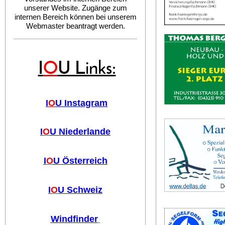
unserer Website. Zugänge zum
internen Bereich können bei unserem
Webmaster beantragt werden.
I
O
U Links:
I
O
U Instagram
I
O
U Niederlande
I
O
U Österreich
I
O
U Schweiz
Windfinder