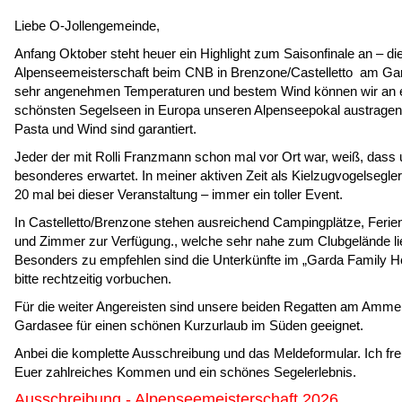
Liebe O-Jollengemeinde,
Anfang Oktober steht heuer ein Highlight zum Saisonfinale an – di
Alpenseemeisterschaft beim CNB in Brenzone/Castelletto am Ga
sehr angenehmen Temperaturen und bestem Wind können wir an 
schönsten Segelseen in Europa unseren Alpenseepokal austragen.
Pasta und Wind sind garantiert.
Jeder der mit Rolli Franzmann schon mal vor Ort war, weiß, dass 
besonderes erwartet. In meiner aktiven Zeit als Kielzugvogelsegler
20 mal bei dieser Veranstaltung – immer ein toller Event.
In Castelletto/Brenzone stehen ausreichend Campingplätze, Fer
und Zimmer zur Verfügung., welche sehr nahe zum Clubgelände li
Besonders zu empfehlen sind die Unterkünfte im „Garda Family H
bitte rechtzeitig vorbuchen.
Für die weiter Angereisten sind unsere beiden Regatten am Amm
Gardasee für einen schönen Kurzurlaub im Süden geeignet.
Anbei die komplette Ausschreibung und das Meldeformular. Ich fr
Euer zahlreiches Kommen und ein schönes Segelerlebnis.
Ausschreibung - Alpenseemeisterschaft 2026