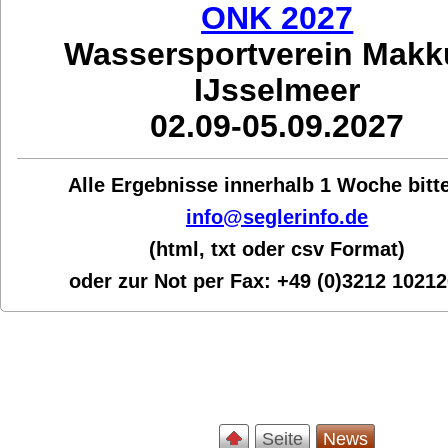
ONK 2027
Wassersportverein Mak
IJsselmeer
02.09-05.09.2027
Alle Ergebnisse innerhalb 1 Woche bit
t
info@seglerinfo.de
(html, txt oder csv Format)
oder zur Not per Fax:
+49 (0)3212 1021
Seite
News