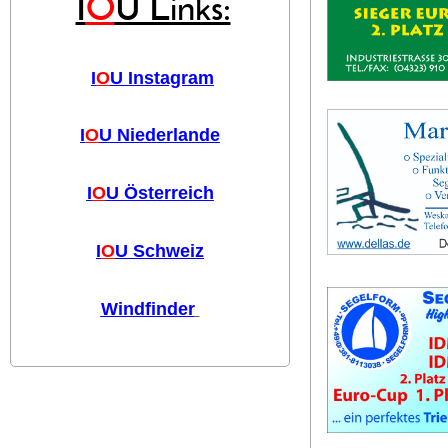
I
O
U Links:
I
O
U Instagram
I
O
U Niederlande
I
O
U Österreich
I
O
U Schweiz
Windfinder