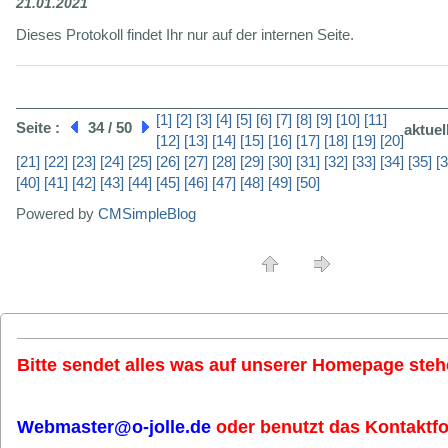
21.01.2021
Dieses Protokoll findet Ihr nur auf der internen Seite.
[1]
[2]
[3]
[4]
[5]
[6]
[7]
[8]
[9]
[10]
[11]
Seite :
34 / 50
aktuel
[12]
[13]
[14]
[15]
[16]
[17]
[18]
[19]
[20]
[21]
[22]
[23]
[24]
[25]
[26]
[27]
[28]
[29]
[30]
[31]
[32]
[33]
[34]
[35]
[3
[40]
[41]
[42]
[43]
[44]
[45]
[46]
[47]
[48]
[49]
[50]
Powered by
CMSimpleBlog
Bitte sendet alles was auf unserer Homepage stehe
Webmaster@o-jolle.de
oder benutzt das Kontaktfo