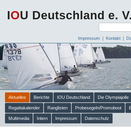
I
O
U Deutschland e. V
Impressum
|
Kontakt
|
Da
Aktuelles
Berichte
IOU Deutschland
Die Olympiajolle
Regattakalender
Ranglisten
Probesegeln/Promoboot
Multimedia
Intern
Impressum
Datenschutz