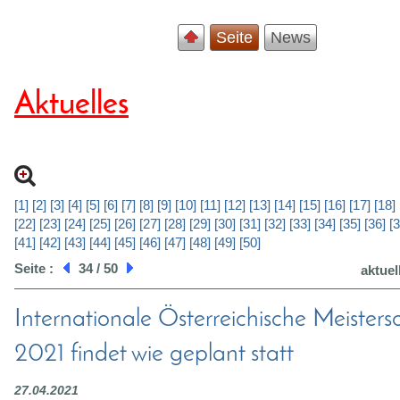
Seite
News
Aktuelles
[1]
[2]
[3]
[4]
[5]
[6]
[7]
[8]
[9]
[10]
[11]
[12]
[13]
[14]
[15]
[16]
[17]
[18]
[22]
[23]
[24]
[25]
[26]
[27]
[28]
[29]
[30]
[31]
[32]
[33]
[34]
[35]
[36]
[3
[41]
[42]
[43]
[44]
[45]
[46]
[47]
[48]
[49]
[50]
Seite :
34 / 50
aktuel
Internationale Österreichische Meisters
2021 findet wie geplant statt
27.04.2021