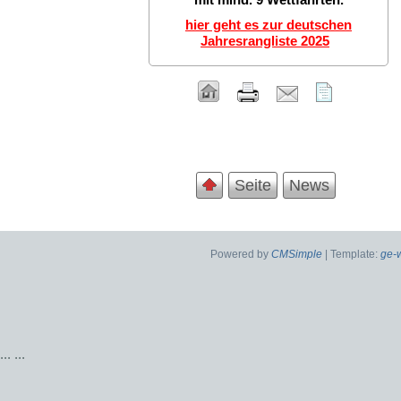
hier geht es zur deutschen
Jahresrangliste 2025
Seite
News
Powered by
CMSimple
| Template:
ge-
...
...