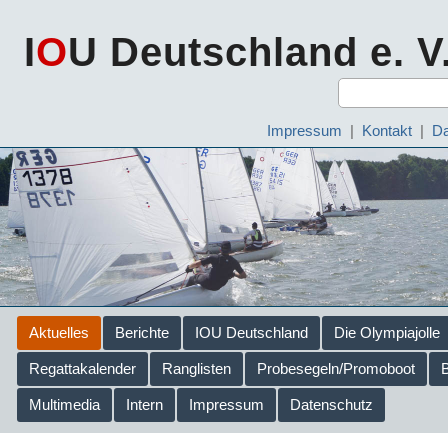
I
O
U Deutschland e. V
Impressum
|
Kontakt
|
Da
Aktuelles
Berichte
IOU Deutschland
Die Olympiajolle
Regattakalender
Ranglisten
Probesegeln/Promoboot
Multimedia
Intern
Impressum
Datenschutz