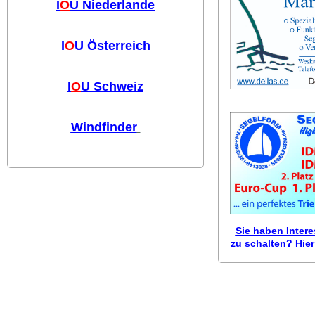
I
O
U Niederlande
I
O
U Österreich
I
O
U Schweiz
Windfinder
Sie haben Inter
zu schalten? Hier 