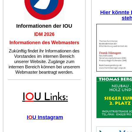
Hier könnte
ste
Informationen der IOU
IDM 2026
Informationen des Webmasters
Zukünftig findet ihr Informationen des
Vorstandes im internen Bereich
unserer Website. Zugänge zum
internen Bereich können bei unserem
Webmaster beantragt werden.
I
O
U Links:
I
O
U Instagram