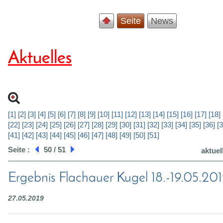
Seite
News
Aktuelles
[1]
[2]
[3]
[4]
[5]
[6]
[7]
[8]
[9]
[10]
[11]
[12]
[13]
[14]
[15]
[16]
[17]
[18]
[22]
[23]
[24]
[25]
[26]
[27]
[28]
[29]
[30]
[31]
[32]
[33]
[34]
[35]
[36]
[3
[41]
[42]
[43]
[44]
[45]
[46]
[47]
[48]
[49]
[50]
[51]
Seite :
50 / 51
aktuel
Ergebnis Flachauer Kugel 18.-19.05.20
27.05.2019