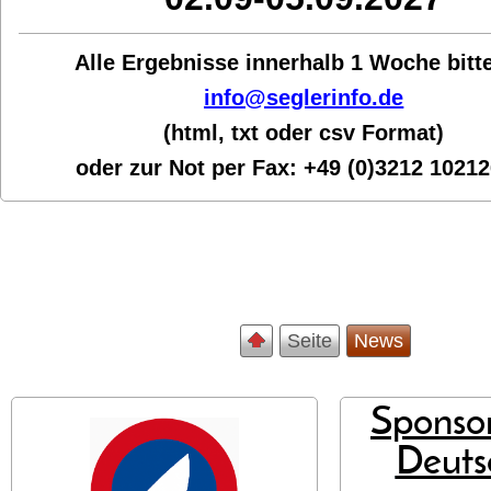
Alle Ergebnisse innerhalb 1 Woche bit
t
info@seglerinfo.de
(html, txt oder csv Format)
oder zur Not per Fax:
+49 (0)3212 1021
Seite
News
Sponsor
Deuts