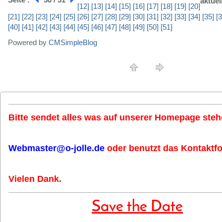
aktuel
[12]
[13]
[14]
[15]
[16]
[17]
[18]
[19]
[20]
[21]
[22]
[23]
[24]
[25]
[26]
[27]
[28]
[29]
[30]
[31]
[32]
[33]
[34]
[35]
[3
[40]
[41]
[42]
[43]
[44]
[45]
[46]
[47]
[48]
[49]
[50]
[51]
Powered by
CMSimpleBlog
Bitte sendet alles was auf unserer Homepage stehe
Webmaster@o-jolle.de
oder benutzt das Kontaktfo
Vielen Dank.
Save the Date