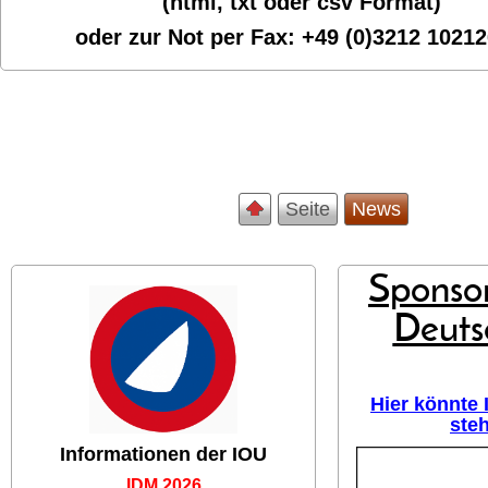
(html, txt oder csv Format)
oder zur Not per Fax:
+49 (0)3212 1021
Seite
News
Sponsor
Deuts
Hier könnte
ste
Informationen der IOU
IDM 2026