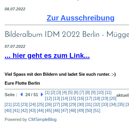
08.07.2022
Zur Ausschreibung
Bilderalbum IDM 2022 Berlin - Mügge
07.07.2022
... hier geht es zum Link...
Viel Spass mit den Bildern und ladet Sie euch runter. :-)
Eure Flotte Berlin
[1]
[2]
[3]
[4]
[5]
[6]
[7]
[8]
[9]
[10]
[11]
Seite :
24 / 51
aktuel
[12]
[13]
[14]
[15]
[16]
[17]
[18]
[19]
[20]
[21]
[22]
[23]
[24]
[25]
[26]
[27]
[28]
[29]
[30]
[31]
[32]
[33]
[34]
[35]
[3
[40]
[41]
[42]
[43]
[44]
[45]
[46]
[47]
[48]
[49]
[50]
[51]
Powered by
CMSimpleBlog