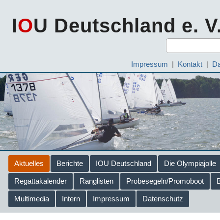
I
O
U Deutschland e. V
Impressum
|
Kontakt
|
Da
Aktuelles
Berichte
IOU Deutschland
Die Olympiajolle
Regattakalender
Ranglisten
Probesegeln/Promoboot
Multimedia
Intern
Impressum
Datenschutz