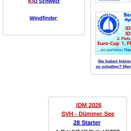
I
O
U Schweiz
Windfinder
Sie haben Inter
zu schalten? Hier 
IDM 2026
SVH - Dümmer See
28 Starter