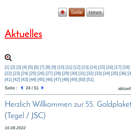
Seite
News
Aktuelles
[1]
[2]
[3]
[4]
[5]
[6]
[7]
[8]
[9]
[10]
[11]
[12]
[13]
[14]
[15]
[16]
[17]
[18]
[22]
[23]
[24]
[25]
[26]
[27]
[28]
[29]
[30]
[31]
[32]
[33]
[34]
[35]
[36]
[3
[41]
[42]
[43]
[44]
[45]
[46]
[47]
[48]
[49]
[50]
[51]
Seite :
24 / 51
aktuel
Herzlich Willkommen zur 55. Goldplake
(Tegel / JSC)
10.08.2022