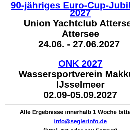
90-jähriges Euro-Cup-Jub
2027
Union Yachtclub Atters
Attersee
24.06. - 27.06.2027
ONK 2027
Wassersportverein Mak
IJsselmeer
02.09-05.09.2027
Alle Ergebnisse innerhalb 1 Woche bit
t
info@seglerinfo.de