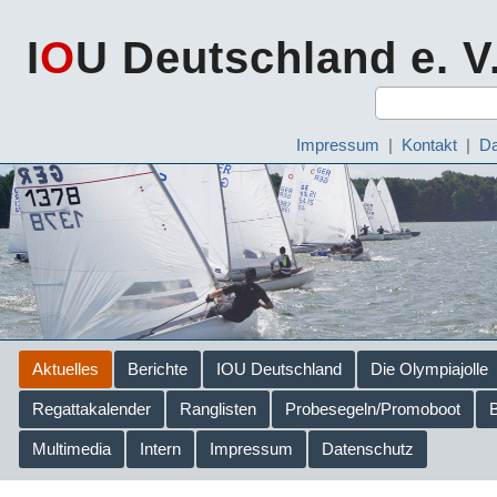
I
O
U Deutschland e. V
Impressum
|
Kontakt
|
Da
Aktuelles
Berichte
IOU Deutschland
Die Olympiajolle
Regattakalender
Ranglisten
Probesegeln/Promoboot
Multimedia
Intern
Impressum
Datenschutz