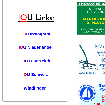
I
O
U Links:
I
O
U Instagram
I
O
U Niederlande
I
O
U Österreich
I
O
U Schweiz
Windfinder