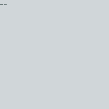
...
...