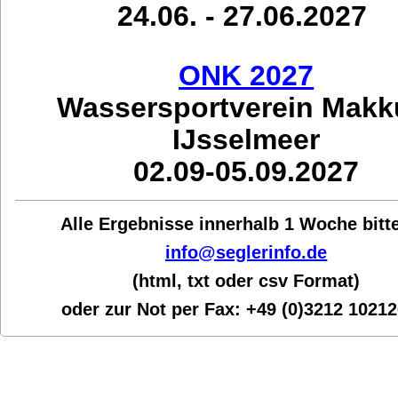
24.06. - 27.06.2027
ONK 2027
Wassersportverein Mak
IJsselmeer
02.09-05.09.2027
Alle Ergebnisse innerhalb 1 Woche bit
t
info@seglerinfo.de
(html, txt oder csv Format)
oder zur Not per Fax:
+49 (0)3212 1021