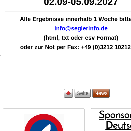
02.09-05.09.2027
Alle Ergebnisse innerhalb 1 Woche bit
t
info@seglerinfo.de
(html, txt oder csv Format)
oder zur Not per Fax:
+49 (0)3212 1021
Seite
News
Sponsor
Deuts