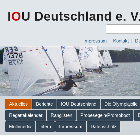
I
O
U Deutschland e. V
Impressum
|
Kontakt
|
Da
Aktuelles
Berichte
IOU Deutschland
Die Olympiajolle
Regattakalender
Ranglisten
Probesegeln/Promoboot
Multimedia
Intern
Impressum
Datenschutz