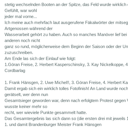
stetig wechselnden Booten an der Spitze, das Feld wurde wirklich o
Gefühlt, war wohl
jeder mal vorne...
Ich meine auch mehrfach laut ausgerufene Fäkalwörter der mitse
Artgenossen während der
Wasserarbeit gehört zu haben. Auch so manches Manöver lief bei
anderen noch nicht
ganz so rund, möglicherweise dem Beginn der Saison oder der Untr
zuzuschreiben.
Am Ende las sich der Einlauf wie folgt:
1.Göran Freise, 2. Herbert Kasperschinsky, 3. Kay Nickelkoppe, 4
Cordbarlag
1. Frank Hänsgen, 2. Uwe Michel!!, 3. Göran Freise, 4. Herbert K
Damit ergab sich ein wirklich tolles Fotofinish! An Land wurde noc
gerätselt, wer denn nun
Gesamtsieger geworden war, denn nach erfolgtem Protest gegen V
wusste keiner mehr so
recht, wer wieviele Punkte gesammelt hatte.
Das Gesamtergebnis las sich dann so (die ersten drei mit jeweils 
1. und damit Brandenburger Meister Frank Hänsgen