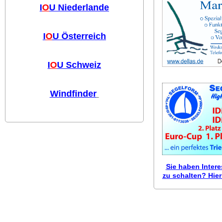
I
O
U Niederlande
I
O
U Österreich
I
O
U Schweiz
Windfinder
Sie haben Inter
zu schalten? Hier 