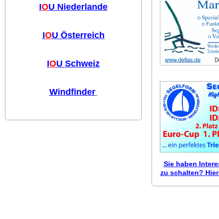
I
O
U Niederlande
I
O
U Österreich
I
O
U Schweiz
Windfinder
Sie haben Inter
zu schalten? Hier 