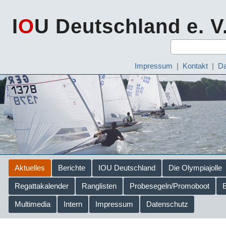
I
O
U Deutschland e. V
Impressum
|
Kontakt
|
Da
Aktuelles
Berichte
IOU Deutschland
Die Olympiajolle
Regattakalender
Ranglisten
Probesegeln/Promoboot
Multimedia
Intern
Impressum
Datenschutz