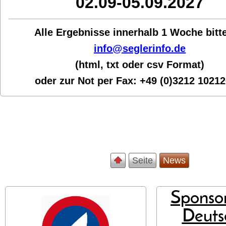
02.09-05.09.2027
Alle Ergebnisse innerhalb 1 Woche bit
t
info@seglerinfo.de
(html, txt oder csv Format)
oder zur Not per Fax:
+49 (0)3212 1021
Seite
News
Sponsor
Deuts