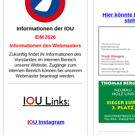
Hier könnte
ste
Informationen der IOU
IDM 2026
Informationen des Webmasters
Zukünftig findet ihr Informationen des
Vorstandes im internen Bereich
unserer Website. Zugänge zum
internen Bereich können bei unserem
Webmaster beantragt werden.
I
O
U Links:
I
O
U Instagram