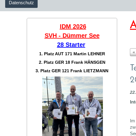
Datenschutz
A
IDM 2026
SVH - Dümmer See
28 Starter
«
1. Platz AUT 171
Martin LEHNER
2. Platz GER 18
Frank HÄNSGEN
T
3. Platz GER 121
Frank LIETZMANN
2
22
In
Im
zw
Se