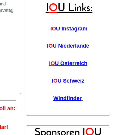
und
I
O
U Links:
ervetag
I
O
U Instagram
I
O
U Niederlande
I
O
U Österreich
I
O
U Schweiz
Windfinder
ll an:
ar!
Sponsoren I
O
U