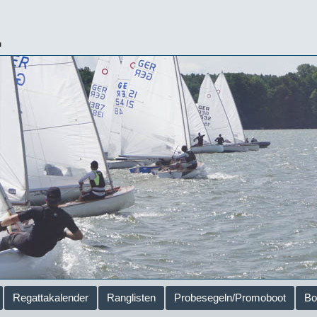
.
Regattakalender
Ranglisten
Probesegeln/Promoboot
Bo