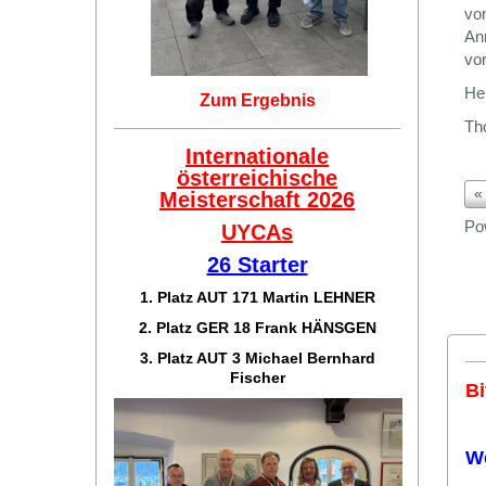
von
Anm
vo
He
Zum Ergebnis
Th
Internationale
österreichische
«
Meisterschaft 2026
Po
UYCAs
26 Starter
1. Platz AUT 171
Martin LEHNER
2. Platz GER 18
Frank HÄNSGEN
3. Platz AUT 3 Michael Bernhard
Fischer
Bi
W