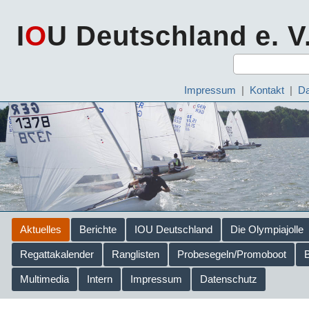
I
O
U Deutschland e. V
Impressum
|
Kontakt
|
Da
Aktuelles
Berichte
IOU Deutschland
Die Olympiajolle
Regattakalender
Ranglisten
Probesegeln/Promoboot
Multimedia
Intern
Impressum
Datenschutz