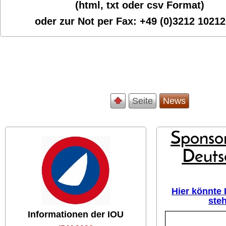
(html, txt oder csv Format)
oder zur Not per Fax:
+49 (0)3212 1021
Seite
News
Sponsor
Deuts
Hier könnte
ste
Informationen der IOU