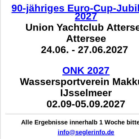
90-jähriges Euro-Cup-Jub
2027
Union Yachtclub Atters
Attersee
24.06. - 27.06.2027
ONK 2027
Wassersportverein Mak
IJsselmeer
02.09-05.09.2027
Alle Ergebnisse innerhalb 1 Woche bit
t
info@seglerinfo.de