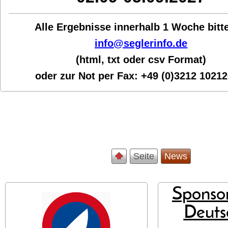
Alle Ergebnisse innerhalb 1 Woche bit
t
info@seglerinfo.de
(html, txt oder csv Format)
oder zur Not per Fax:
+49 (0)3212 1021
Seite
News
Sponsor
Deuts