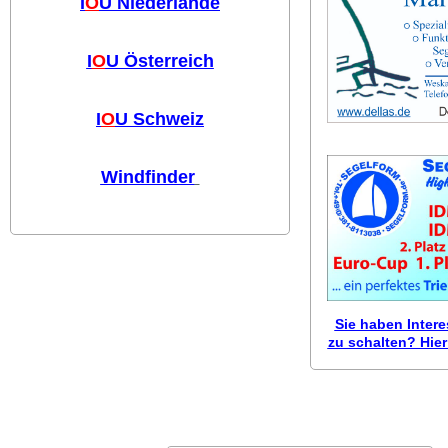
I
O
U Niederlande
I
O
U Österreich
I
O
U Schweiz
Windfinder
Sie haben Inter
zu schalten? Hier 