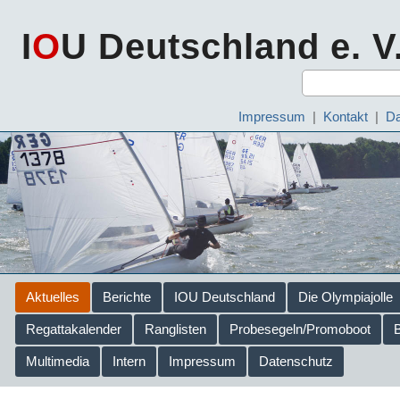
I
O
U Deutschland e. V
Impressum
|
Kontakt
|
Da
Aktuelles
Berichte
IOU Deutschland
Die Olympiajolle
Regattakalender
Ranglisten
Probesegeln/Promoboot
Multimedia
Intern
Impressum
Datenschutz