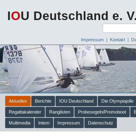
I
O
U Deutschland e. V
Impressum
|
Kontakt
|
Da
Aktuelles
Berichte
IOU Deutschland
Die Olympiajolle
Regattakalender
Ranglisten
Probesegeln/Promoboot
Multimedia
Intern
Impressum
Datenschutz