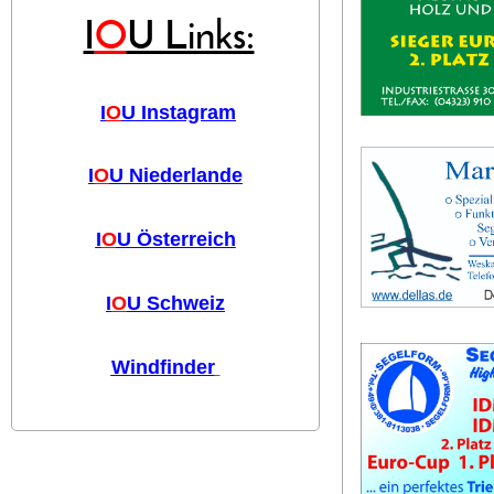
I
O
U Links:
I
O
U Instagram
I
O
U Niederlande
I
O
U Österreich
I
O
U Schweiz
Windfinder