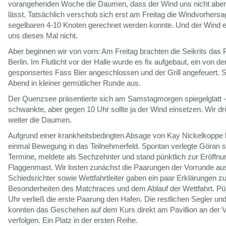
vorangehenden Woche die Daumen, dass der Wind uns nicht aber
lässt. Tatsächlich verschob sich erst am Freitag die Windvorhersa
segelbaren 4-10 Knoten gerechnet werden konnte. Und der Wind e
uns dieses Mal nicht.
Aber beginnen wir von vorn: Am Freitag brachten die Seikrits das
Berlin. Im Flutlicht vor der Halle wurde es fix aufgebaut, ein von de
gesponsertes Fass Bier angeschlossen und der Grill angefeuert. S
Abend in kleiner gemütlicher Runde aus.
Der Quenzsee präsentierte sich am Samstagmorgen spiegelglatt -
schwankte, aber gegen 10 Uhr sollte ja der Wind einsetzen. Wir dr
weiter die Daumen.
Aufgrund einer krankheitsbedingten Absage von Kay Nickelkoppe
einmal Bewegung in das Teilnehmerfeld. Spontan verlegte Göran s
Termine, meldete als Sechzehnter und stand pünktlich zur Eröffnu
Flaggenmast. Wir losten zunächst die Paarungen der Vorrunde au
Schiedsrichter sowie Wettfahrtleiter gaben ein paar Erklärungen z
Besonderheiten des Matchraces und dem Ablauf der Wettfahrt. Pü
Uhr verließ die erste Paarung den Hafen. Die restlichen Segler u
konnten das Geschehen auf dem Kurs direkt am Pavillion an der 
verfolgen. Ein Platz in der ersten Reihe.