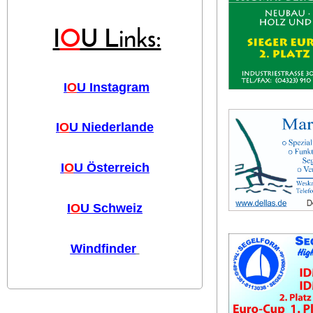
I
O
U Links:
I
O
U Instagram
I
O
U Niederlande
I
O
U Österreich
I
O
U Schweiz
Windfinder