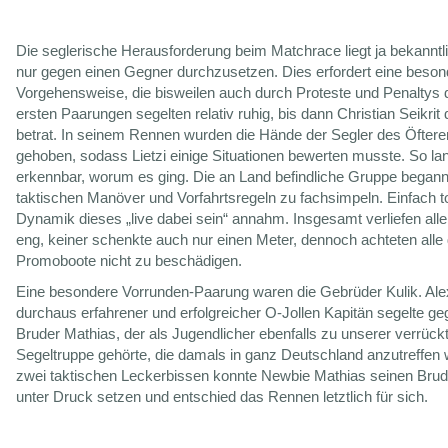
Die seglerische Herausforderung beim Matchrace liegt ja bekanntli
nur gegen einen Gegner durchzusetzen. Dies erfordert eine beson
Vorgehensweise, die bisweilen auch durch Proteste und Penaltys d
ersten Paarungen segelten relativ ruhig, bis dann Christian Seikrit
betrat. In seinem Rennen wurden die Hände der Segler des Öfter
gehoben, sodass Lietzi einige Situationen bewerten musste. So l
erkennbar, worum es ging. Die an Land befindliche Gruppe begann
taktischen Manöver und Vorfahrtsregeln zu fachsimpeln. Einfach to
Dynamik dieses „live dabei sein“ annahm. Insgesamt verliefen all
eng, keiner schenkte auch nur einen Meter, dennoch achteten alle 
Promoboote nicht zu beschädigen.
Eine besondere Vorrunden-Paarung waren die Gebrüder Kulik. Alex
durchaus erfahrener und erfolgreicher O-Jollen Kapitän segelte g
Bruder Mathias, der als Jugendlicher ebenfalls zu unserer verrück
Segeltruppe gehörte, die damals in ganz Deutschland anzutreffen w
zwei taktischen Leckerbissen konnte Newbie Mathias seinen Brude
unter Druck setzen und entschied das Rennen letztlich für sich.