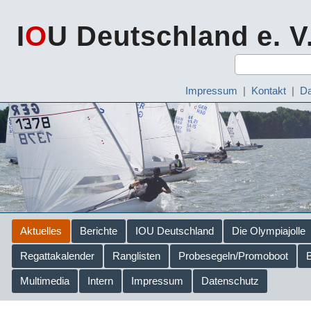
I
O
U Deutschland e. V
Impressum
|
Kontakt
|
Da
Aktuelles
Berichte
IOU Deutschland
Die Olympiajolle
Regattakalender
Ranglisten
Probesegeln/Promoboot
Multimedia
Intern
Impressum
Datenschutz