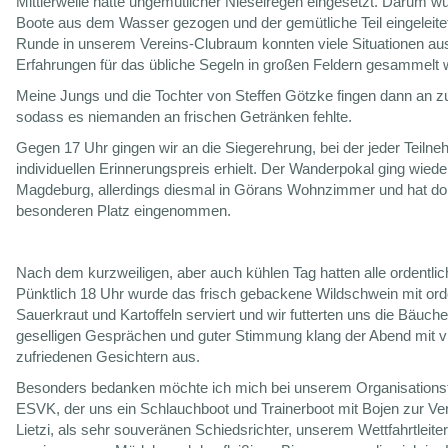
Mittlerweile hatte ungemütlicher Nieselregen eingesetzt. Darum wu
Boote aus dem Wasser gezogen und der gemütliche Teil eingeleitet.
Runde in unserem Vereins-Clubraum konnten viele Situationen au
Erfahrungen für das übliche Segeln in großen Feldern gesammelt 
Meine Jungs und die Tochter von Steffen Götzke fingen dann an zu
sodass es niemanden an frischen Getränken fehlte.
Gegen 17 Uhr gingen wir an die Siegerehrung, bei der jeder Teilne
individuellen Erinnerungspreis erhielt. Der Wanderpokal ging wiede
Magdeburg, allerdings diesmal in Görans Wohnzimmer und hat dor
besonderen Platz eingenommen.
Nach dem kurzweiligen, aber auch kühlen Tag hatten alle ordentli
Pünktlich 18 Uhr wurde das frisch gebackene Wildschwein mit ord
Sauerkraut und Kartoffeln serviert und wir futterten uns die Bäuche 
geselligen Gesprächen und guter Stimmung klang der Abend mit v
zufriedenen Gesichtern aus.
Besonders bedanken möchte ich mich bei unserem Organisation
ESVK, der uns ein Schlauchboot und Trainerboot mit Bojen zur Verf
Lietzi, als sehr souveränen Schiedsrichter, unserem Wettfahrtleite