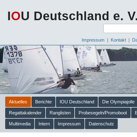
I
O
U Deutschland e. V
Impressum
|
Kontakt
|
Da
Aktuelles
Berichte
IOU Deutschland
Die Olympiajolle
Regattakalender
Ranglisten
Probesegeln/Promoboot
Multimedia
Intern
Impressum
Datenschutz