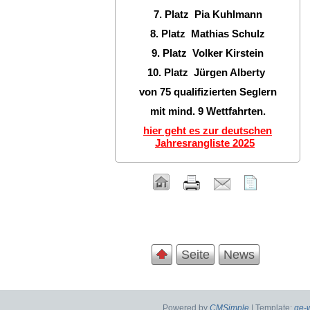
7. Platz Pia Kuhlmann
8. Platz Mathias Schulz
9. Platz Volker Kirstein
10. Platz Jürgen Alberty
von 75 qualifizierten Seglern
mit mind. 9 Wettfahrten.
hier geht es zur deutschen
Jahresrangliste 2025
Seite
News
Powered by
CMSimple
| Template:
ge-