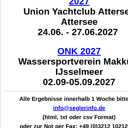
2027
Union Yachtclub Atters
Attersee
24.06. - 27.06.2027
ONK 2027
Wassersportverein Mak
IJsselmeer
02.09-05.09.2027
Alle Ergebnisse innerhalb 1 Woche bit
t
info@seglerinfo.de
(html, txt oder csv Format)
oder zur Not per Fax:
+49 (0)3212 1021