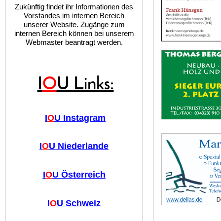
Zukünftig findet ihr Informationen des
Vorstandes im internen Bereich
unserer Website. Zugänge zum
internen Bereich können bei unserem
Webmaster beantragt werden.
I
O
U Links:
I
O
U Instagram
I
O
U Niederlande
I
O
U Österreich
I
O
U Schweiz