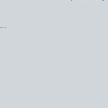
...
...