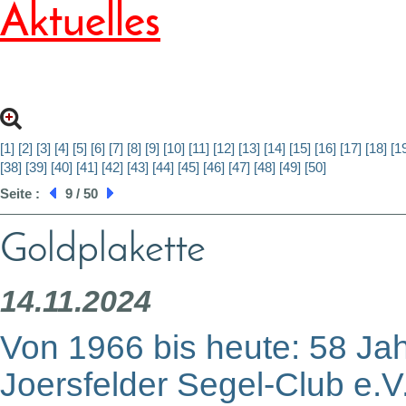
Aktuelles
[1]
[2]
[3]
[4]
[5]
[6]
[7]
[8]
[9]
[10]
[11]
[12]
[13]
[14]
[15]
[16]
[17]
[18]
[1
[38]
[39]
[40]
[41]
[42]
[43]
[44]
[45]
[46]
[47]
[48]
[49]
[50]
Seite :
9 / 50
Goldplakette
14.11.2024
Von 1966 bis heute: 58 Jah
Joersfelder Segel-Club e.V