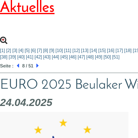
Aktuelles
[1]
[2]
[3]
[4]
[5]
[6]
[7]
[8]
[9]
[10]
[11]
[12]
[13]
[14]
[15]
[16]
[17]
[18]
[1
[38]
[39]
[40]
[41]
[42]
[43]
[44]
[45]
[46]
[47]
[48]
[49]
[50]
[51]
Seite :
8 / 51
EURO 2025 Beulaker Wi
24.04.2025