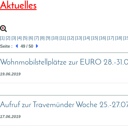
Aktuelles
[1]
[2]
[3]
[4]
[5]
[6]
[7]
[8]
[9]
[10]
[11]
[12]
[13]
[14]
[15]
[16]
[17]
[18]
[1
Seite :
49 / 50
Wohnmobilstellplätze zur EURO 28.-31.
19.06.2019
Aufruf zur Travemünder Woche 25.-27.0
17.06.2019