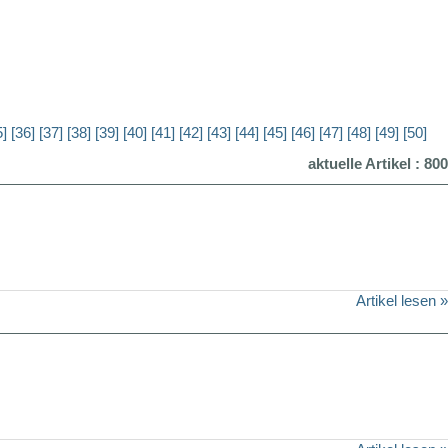
5]
[36]
[37]
[38]
[39]
[40]
[41]
[42]
[43]
[44]
[45]
[46]
[47]
[48]
[49]
[50]
aktuelle Artikel : 800
Artikel lesen »