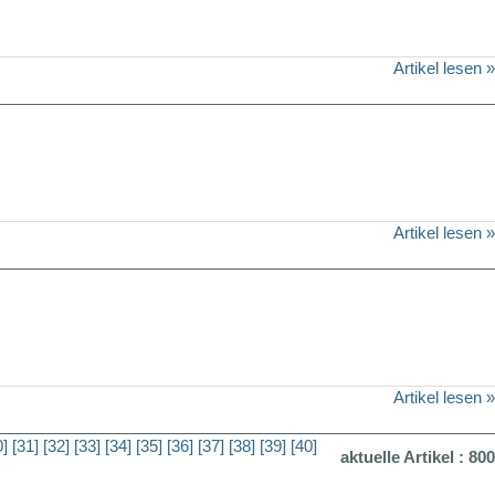
Artikel lesen »
Artikel lesen »
Artikel lesen »
0]
[31]
[32]
[33]
[34]
[35]
[36]
[37]
[38]
[39]
[40]
aktuelle Artikel : 800