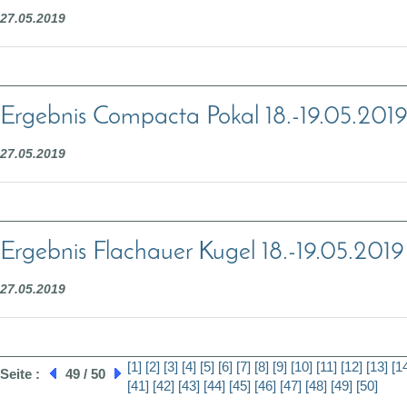
27.05.2019
Ergebnis Compacta Pokal 18.-19.05.201
27.05.2019
Ergebnis Flachauer Kugel 18.-19.05.2019
27.05.2019
[1]
[2]
[3]
[4]
[5]
[6]
[7]
[8]
[9]
[10]
[11]
[12]
[13]
[1
Seite :
49 / 50
[41]
[42]
[43]
[44]
[45]
[46]
[47]
[48]
[49]
[50]