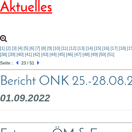
Aktuelles
[1]
[2]
[3]
[4]
[5]
[6]
[7]
[8]
[9]
[10]
[11]
[12]
[13]
[14]
[15]
[16]
[17]
[18]
[1
[38]
[39]
[40]
[41]
[42]
[43]
[44]
[45]
[46]
[47]
[48]
[49]
[50]
[51]
Seite :
23 / 51
Bericht ONK 25.-28.08
01.09.2022