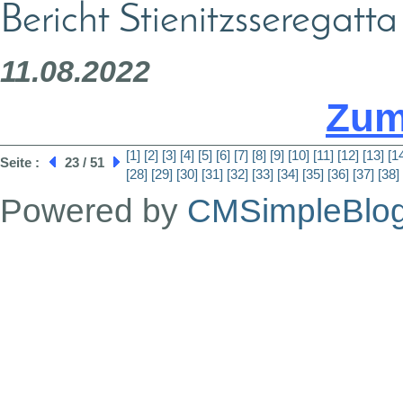
Bericht Stienitzsseregat
11.08.2022
Zum
[1]
[2]
[3]
[4]
[5]
[6]
[7]
[8]
[9]
[10]
[11]
[12]
[13]
[1
Seite :
23 / 51
[28]
[29]
[30]
[31]
[32]
[33]
[34]
[35]
[36]
[37]
[38]
Powered by
CMSimpleBlo