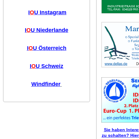
I
O
U Instagram
I
O
U Niederlande
I
O
U Österreich
I
O
U Schweiz
Windfinder
Sie haben Inter
zu schalten? Hier 