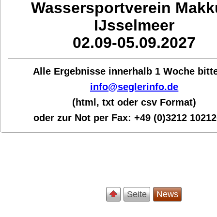
Wassersportverein Mak
IJsselmeer
02.09-05.09.2027
Alle Ergebnisse innerhalb 1 Woche bit
t
info@seglerinfo.de
(html, txt oder csv Format)
oder zur Not per Fax:
+49 (0)3212 1021
Seite
News