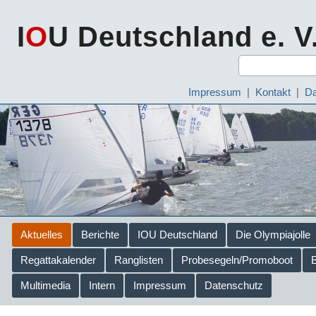
I
O
U Deutschland e. V
Impressum
|
Kontakt
|
Da
Aktuelles
Berichte
IOU Deutschland
Die Olympiajolle
Regattakalender
Ranglisten
Probesegeln/Promoboot
Multimedia
Intern
Impressum
Datenschutz