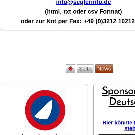
info@seglerinfo.de
(html, txt oder csv Format)
oder zur Not per Fax:
+49 (0)3212 1021
Seite
News
Sponsor
Deuts
Hier könnte
ste