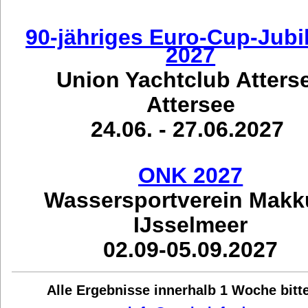
90-jähriges Euro-Cup-Jub
2027
Union Yachtclub Atters
Attersee
24.06. - 27.06.2027
ONK 2027
Wassersportverein Mak
IJsselmeer
02.09-05.09.2027
Alle Ergebnisse innerhalb 1 Woche bit
t