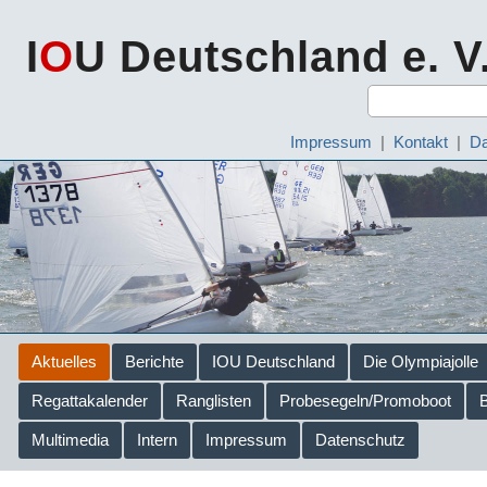
I
O
U Deutschland e. V
Impressum
|
Kontakt
|
Da
Aktuelles
Berichte
IOU Deutschland
Die Olympiajolle
Regattakalender
Ranglisten
Probesegeln/Promoboot
Multimedia
Intern
Impressum
Datenschutz