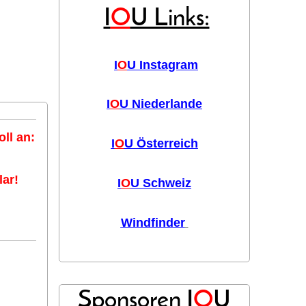
I
O
U Links:
I
O
U Instagram
I
O
U Niederlande
ll an:
I
O
U Österreich
ar!
I
O
U Schweiz
Windfinder
Sponsoren I
O
U