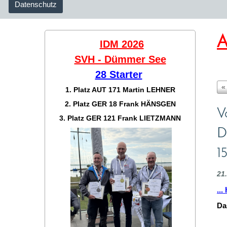
Datenschutz
A
IDM 2026
SVH - Dümmer See
28 Starter
«
1. Platz AUT 171
Martin LEHNER
2. Platz GER 18
Frank HÄNSGEN
V
3. Platz GER 121
Frank LIETZMANN
D
1
21
...
Da