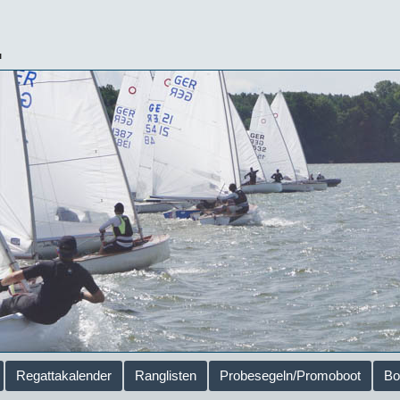
.
Regattakalender
Ranglisten
Probesegeln/Promoboot
Bo