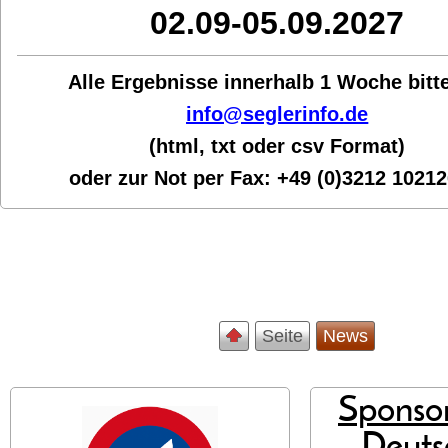
02.09-05.09.2027
Alle Ergebnisse innerhalb 1 Woche bit
t
info@seglerinfo.de
(html, txt oder csv Format)
oder zur Not per Fax:
+49 (0)3212 1021
Seite
News
Sponsor
Deuts