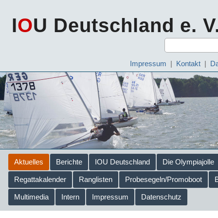
I
O
U Deutschland e. V
Impressum
|
Kontakt
|
Da
Aktuelles
Berichte
IOU Deutschland
Die Olympiajolle
Regattakalender
Ranglisten
Probesegeln/Promoboot
Multimedia
Intern
Impressum
Datenschutz