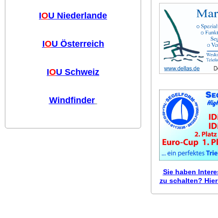
I
O
U Niederlande
I
O
U Österreich
I
O
U Schweiz
Windfinder
Sie haben Inter
zu schalten? Hier 