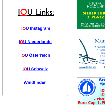
I
O
U Links:
I
O
U Instagram
I
O
U Niederlande
I
O
U Österreich
I
O
U Schweiz
Windfinder