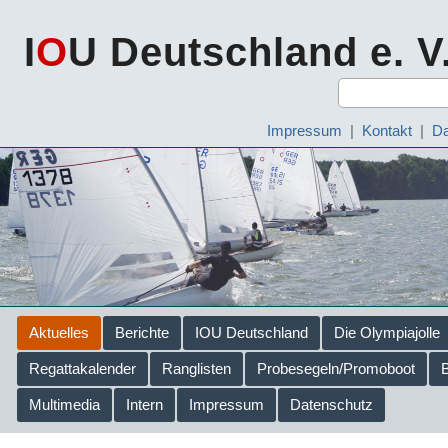
I
O
U Deutschland e. V
Impressum
|
Kontakt
|
Da
Aktuelles
Berichte
IOU Deutschland
Die Olympiajolle
Regattakalender
Ranglisten
Probesegeln/Promoboot
Multimedia
Intern
Impressum
Datenschutz