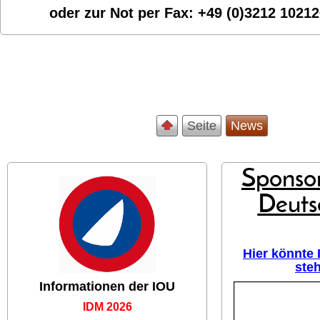
oder zur Not per Fax:
+49 (0)3212 1021
Seite
News
Sponsor
Deuts
Hier könnte
ste
Informationen der IOU
IDM 2026