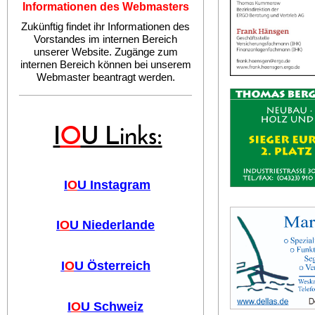
Informationen des Webmasters
Zukünftig findet ihr Informationen des
Vorstandes im internen Bereich
unserer Website. Zugänge zum
internen Bereich können bei unserem
Webmaster beantragt werden.
I
O
U Links:
I
O
U Instagram
I
O
U Niederlande
I
O
U Österreich
I
O
U Schweiz