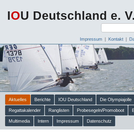
I
O
U Deutschland e. V
Impressum
|
Kontakt
|
Da
Aktuelles
Berichte
IOU Deutschland
Die Olympiajolle
Regattakalender
Ranglisten
Probesegeln/Promoboot
Multimedia
Intern
Impressum
Datenschutz