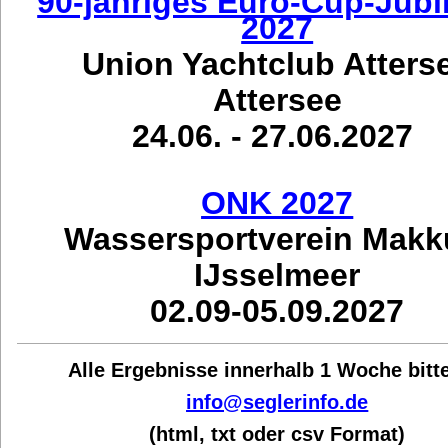
90-jähriges Euro-Cup-Jub
2027
Union Yachtclub Atters
Attersee
24.06. - 27.06.2027
ONK 2027
Wassersportverein Mak
IJsselmeer
02.09-05.09.2027
Alle Ergebnisse innerhalb 1 Woche bit
t
info@seglerinfo.de
(html, txt oder csv Format)