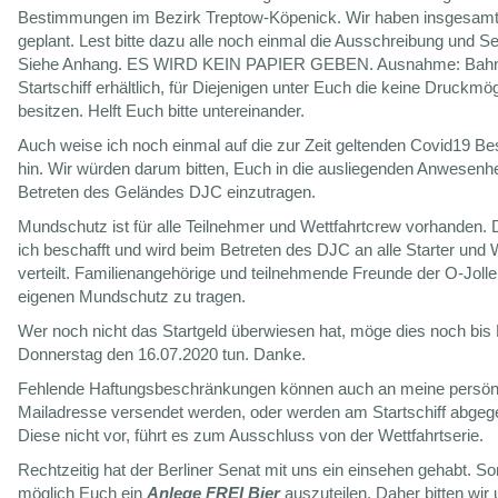
Bestimmungen im Bezirk Treptow-Köpenick. Wir haben insgesamt 
geplant. Lest bitte dazu alle noch einmal die Ausschreibung und 
Siehe Anhang. ES WIRD KEIN PAPIER GEBEN. Ausnahme: Bah
Startschiff erhältlich, für Diejenigen unter Euch die keine Druckmög
besitzen. Helft Euch bitte untereinander.
Auch weise ich noch einmal auf die zur Zeit geltenden Covid19 
hin. Wir würden darum bitten, Euch in die ausliegenden Anwesenhe
Betreten des Geländes DJC einzutragen.
Mundschutz ist für alle Teilnehmer und Wettfahrtcrew vorhanden.
ich beschafft und wird beim Betreten des DJC an alle Starter und 
verteilt. Familienangehörige und teilnehmende Freunde der O-Jolle,
eigenen Mundschutz zu tragen.
Wer noch nicht das Startgeld überwiesen hat, möge dies noch bis
Donnerstag den 16.07.2020 tun. Danke.
Fehlende Haftungsbeschränkungen können auch an meine persön
Mailadresse versendet werden, oder werden am Startschiff abgege
Diese nicht vor, führt es zum Ausschluss von der Wettfahrtserie.
Rechtzeitig hat der Berliner Senat mit uns ein einsehen gehabt. So
möglich Euch ein
Anlege FREI Bier
auszuteilen. Daher bitten wir