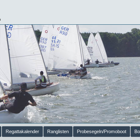
.
Regattakalender
Ranglisten
Probesegeln/Promoboot
Bo