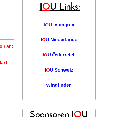
I
O
U Links:
I
O
U Instagram
I
O
U Niederlande
ll an:
I
O
U Österreich
ar!
I
O
U Schweiz
Windfinder
Sponsoren I
O
U