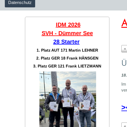
Datenschutz
A
IDM 2026
SVH - Dümmer See
28 Starter
«
1. Platz AUT 171
Martin LEHNER
2. Platz GER 18
Frank HÄNSGEN
Ü
3. Platz GER 121
Frank LIETZMANN
18
Im 
ver
>
«