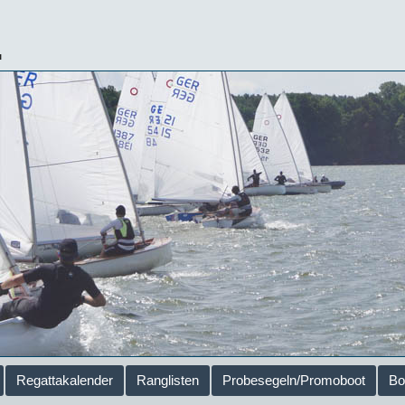
.
Regattakalender
Ranglisten
Probesegeln/Promoboot
Bo