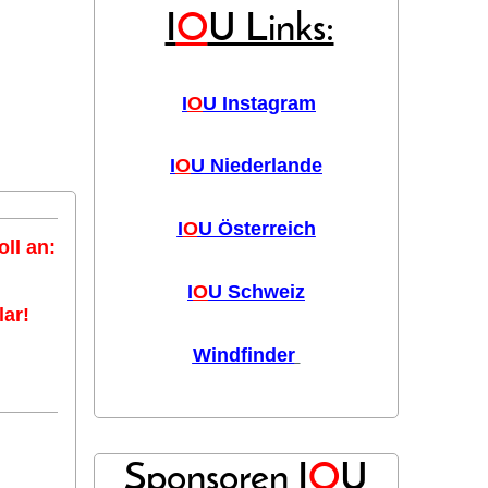
I
O
U Links:
I
O
U Instagram
I
O
U Niederlande
I
O
U Österreich
ll an:
I
O
U Schweiz
ar!
Windfinder
Sponsoren I
O
U