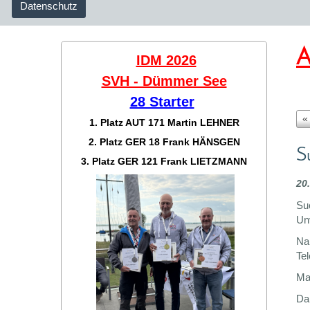
Datenschutz
A
IDM 2026
SVH - Dümmer See
28 Starter
«
1. Platz AUT 171
Martin LEHNER
2. Platz GER 18
Frank HÄNSGEN
S
3. Platz GER 121
Frank LIETZMANN
20
Su
Unv
Na
T
Ma
Da