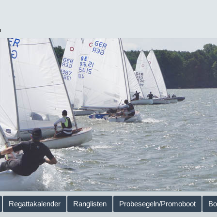
.
Regattakalender
Ranglisten
Probesegeln/Promoboot
Bo