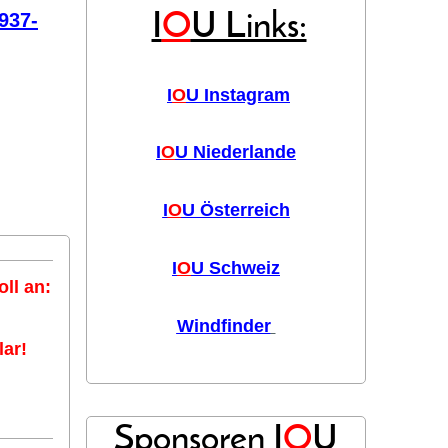
937-
I
O
U Links:
I
O
U Instagram
I
O
U Niederlande
I
O
U Österreich
I
O
U Schweiz
ll an:
Windfinder
ar!
Sponsoren I
O
U