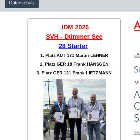
Datenschutz
A
IDM 2026
SVH - Dümmer See
28 Starter
«
1. Platz AUT 171
Martin LEHNER
2. Platz GER 18
Frank HÄNSGEN
S
3. Platz GER 121
Frank LIETZMANN
18
A
O
S
08