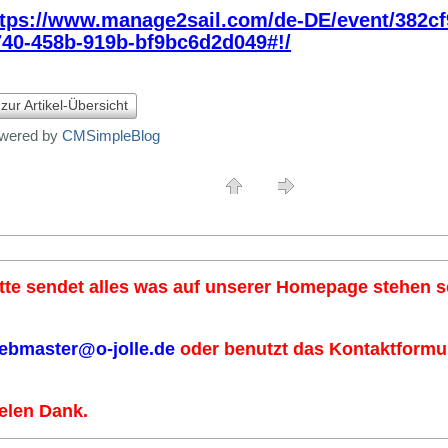
ttps://www.manage2sail.com/de-DE/event/382cf
740-458b-919b-bf9bc6d2d049#!/
 zur Artikel-Übersicht
wered by
CMSimpleBlog
tte sendet alles was auf unserer Homepage stehen so
ebmaster@o-jolle.de
oder benutzt das Kontaktformul
elen Dank.