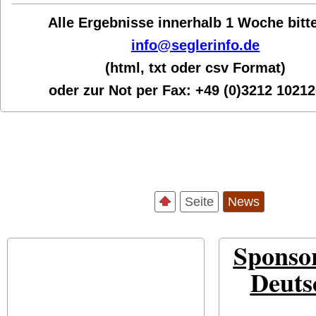
Alle Ergebnisse innerhalb 1 Woche bit
t
info@seglerinfo.de
(html, txt oder csv Format)
oder zur Not per Fax:
+49 (0)3212 1021
Seite
News
Sponso
Deuts