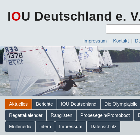
I
O
U Deutschland e. V
Impressum
|
Kontakt
|
Da
Aktuelles
Berichte
IOU Deutschland
Die Olympiajolle
Regattakalender
Ranglisten
Probesegeln/Promoboot
Multimedia
Intern
Impressum
Datenschutz