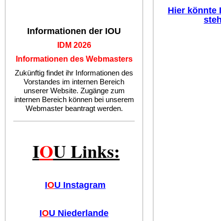
Hier könnte
ste
Informationen der IOU
IDM 2026
Informationen des Webmasters
Zukünftig findet ihr Informationen des
Vorstandes im internen Bereich
unserer Website. Zugänge zum
internen Bereich können bei unserem
Webmaster beantragt werden.
I
O
U Links:
I
O
U Instagram
I
O
U Niederlande