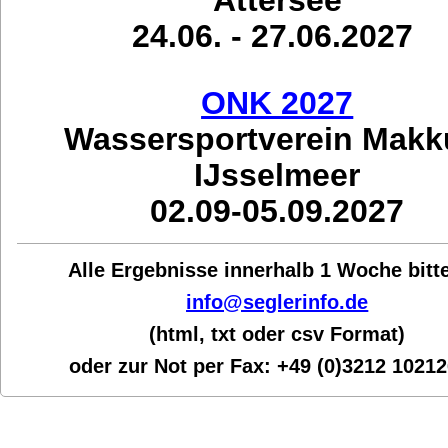
24.06. - 27.06.2027
ONK 2027
Wassersportverein Mak
IJsselmeer
02.09-05.09.2027
Alle Ergebnisse innerhalb 1 Woche bit
t
info@seglerinfo.de
(html, txt oder csv Format)
oder zur Not per Fax:
+49 (0)3212 1021