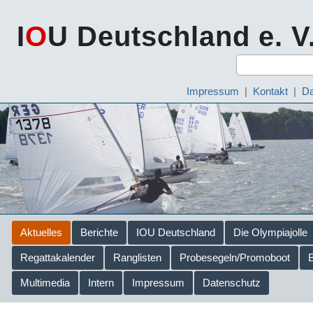
I
O
U Deutschland e. V
Impressum
|
Kontakt
|
Da
Aktuelles
Berichte
IOU Deutschland
Die Olympiajolle
Regattakalender
Ranglisten
Probesegeln/Promoboot
Multimedia
Intern
Impressum
Datenschutz