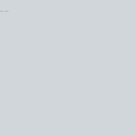
...
...