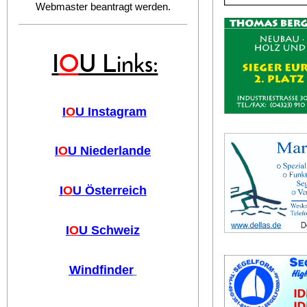
Webmaster beantragt werden.
I
O
U Links:
I
O
U Instagram
I
O
U Niederlande
I
O
U Österreich
I
O
U Schweiz
Windfinder