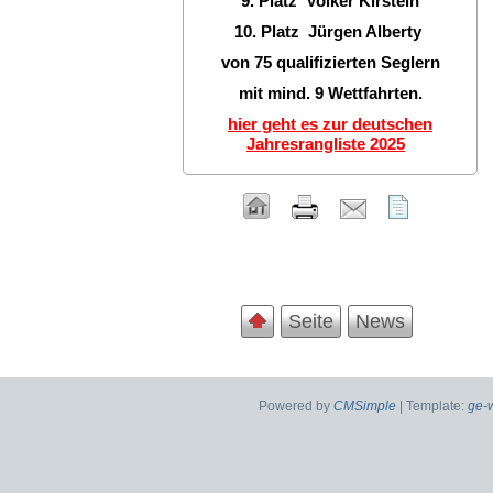
9. Platz Volker Kirstein
10. Platz Jürgen Alberty
von 75 qualifizierten Seglern
mit mind. 9 Wettfahrten.
hier geht es zur deutschen
Jahresrangliste 2025
Seite
News
Powered by
CMSimple
| Template:
ge-