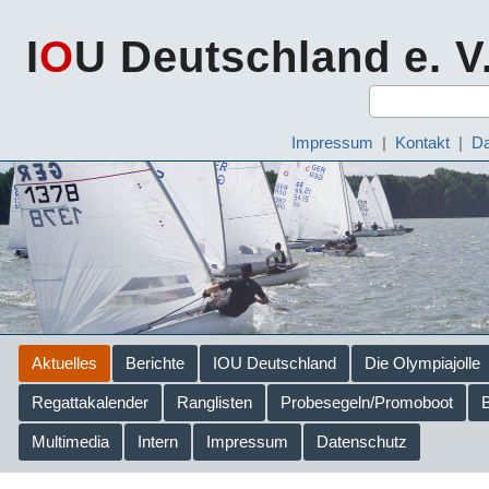
I
O
U Deutschland e. V
Impressum
|
Kontakt
|
Da
Aktuelles
Berichte
IOU Deutschland
Die Olympiajolle
Regattakalender
Ranglisten
Probesegeln/Promoboot
Multimedia
Intern
Impressum
Datenschutz