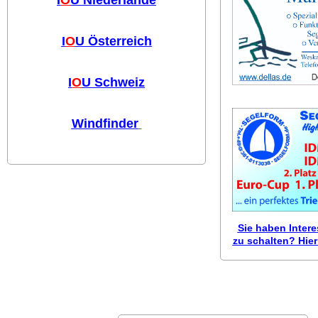
I
O
U Österreich
I
O
U Schweiz
Windfinder
Sie haben Inter
zu schalten? Hier 