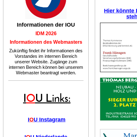
Hier könnte
ste
Informationen der IOU
IDM 2026
Informationen des Webmasters
Zukünftig findet ihr Informationen des
Vorstandes im internen Bereich
unserer Website. Zugänge zum
internen Bereich können bei unserem
Webmaster beantragt werden.
I
O
U Links:
I
O
U Instagram
I
O
U Niederlande