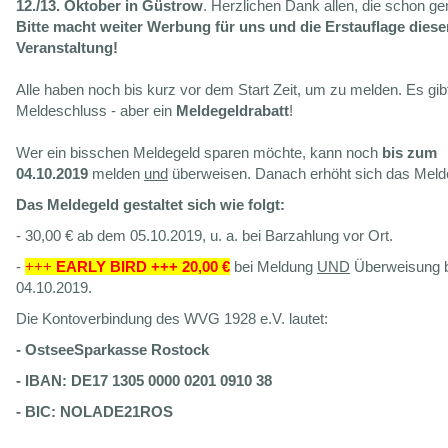
12./13. Oktober in Güstrow
. Herzlichen Dank allen, die schon g
Bitte macht weiter Werbung für uns und die Erstauflage diese
Veranstaltung!
Alle haben noch bis kurz vor dem Start Zeit, um zu melden. Es gib
Meldeschluss - aber ein
Meldegeldrabatt
!
Wer ein bisschen Meldegeld sparen möchte, kann noch
bis zum
04.10.2019
melden
und
überweisen. Danach erhöht sich das Meld
Das Meldegeld gestaltet sich wie folgt:
- 30,00 € ab dem 05.10.2019, u. a. bei Barzahlung vor Ort.
-
+++
EARLY BIRD +++
20,00 €
bei Meldung
UND
Überweisung 
04.10.2019.
Die Kontoverbindung des WVG 1928 e.V. lautet:
- OstseeSparkasse Rostock
- IBAN: DE17 1305 0000 0201 0910 38
- BIC: NOLADE21ROS