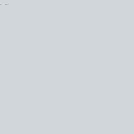
...
...