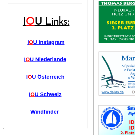
I
O
U Links:
I
O
U Instagram
I
O
U Niederlande
I
O
U Österreich
I
O
U Schweiz
Windfinder