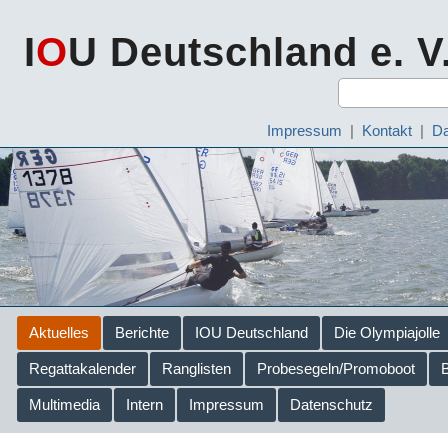
I
O
U Deutschland e. V
Impressum
|
Kontakt
|
Da
Aktuelles
Berichte
IOU Deutschland
Die Olympiajolle
Regattakalender
Ranglisten
Probesegeln/Promoboot
Multimedia
Intern
Impressum
Datenschutz