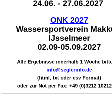
24.06. - 27.06.2027
ONK 2027
Wassersportverein Mak
IJsselmeer
02.09-05.09.2027
Alle Ergebnisse innerhalb 1 Woche bit
t
info@seglerinfo.de
(html, txt oder csv Format)
oder zur Not per Fax:
+49 (0)3212 1021