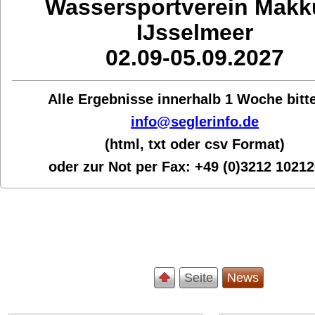
Wassersportverein Mak
IJsselmeer
02.09-05.09.2027
Alle Ergebnisse innerhalb 1 Woche bit
t
info@seglerinfo.de
(html, txt oder csv Format)
oder zur Not per Fax:
+49 (0)3212 1021
Seite
News