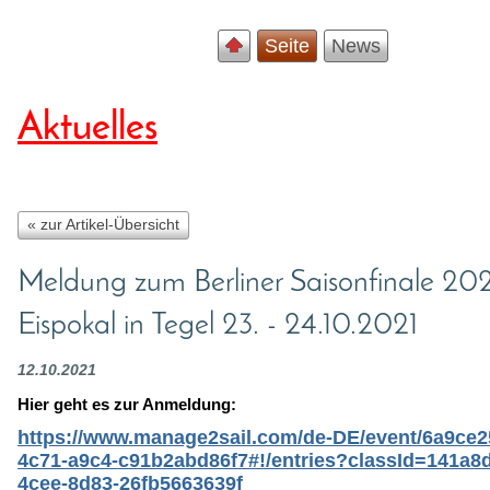
Seite
News
Aktuelles
« zur Artikel-Übersicht
Meldung zum Berliner Saisonfinale 202
Eispokal in Tegel 23. - 24.10.2021
12.10.2021
Hier geht es zur Anmeldung:
https://www.manage2sail.com/de-DE/event/6a9ce2
4c71-a9c4-c91b2abd86f7#!/entries?classId=141a8
4cee-8d83-26fb5663639f