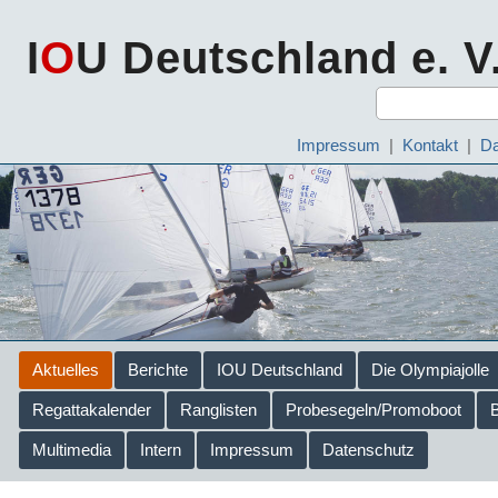
I
O
U Deutschland e. V
Impressum
|
Kontakt
|
Da
Aktuelles
Berichte
IOU Deutschland
Die Olympiajolle
Regattakalender
Ranglisten
Probesegeln/Promoboot
Multimedia
Intern
Impressum
Datenschutz