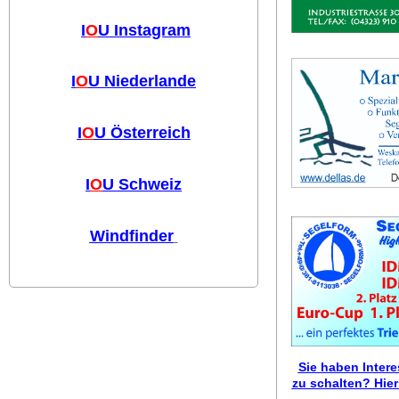
I
O
U Instagram
I
O
U Niederlande
I
O
U Österreich
I
O
U Schweiz
Windfinder
Sie haben Inter
zu schalten? Hier 