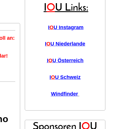
I
O
U Links:
I
O
U Instagram
ll an:
I
O
U Niederlande
ar!
I
O
U Österreich
I
O
U Schweiz
Windfinder
no
Sponsoren I
O
U