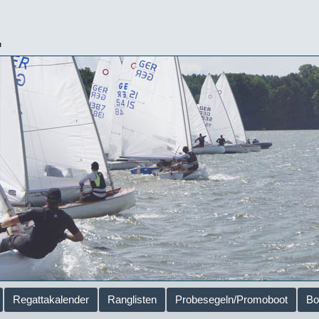
.
Regattakalender
Ranglisten
Probesegeln/Promoboot
Bo