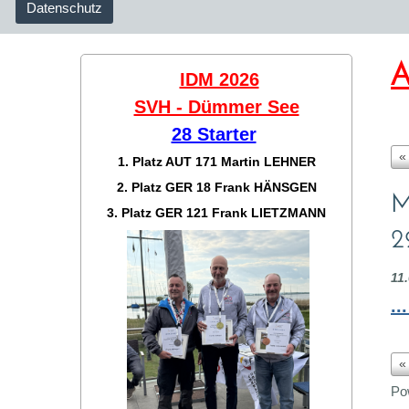
Datenschutz
A
IDM 2026
SVH - Dümmer See
28 Starter
«
1. Platz AUT 171
Martin LEHNER
2. Platz GER 18
Frank HÄNSGEN
M
3. Platz GER 121
Frank LIETZMANN
2
11
..
«
Po