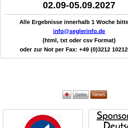
02.09-05.09.2027
Alle Ergebnisse innerhalb 1 Woche bit
t
info@seglerinfo.de
(html, txt oder csv Format)
oder zur Not per Fax:
+49 (0)3212 1021
Seite
News
Sponsor
Deuts