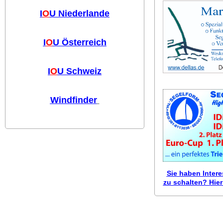
I
O
U Niederlande
I
O
U Österreich
I
O
U Schweiz
Windfinder
Sie haben Inter
zu schalten? Hier 