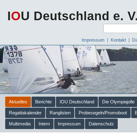
I
O
U Deutschland e. V
Impressum
|
Kontakt
|
Da
Aktuelles
Berichte
IOU Deutschland
Die Olympiajolle
Regattakalender
Ranglisten
Probesegeln/Promoboot
Multimedia
Intern
Impressum
Datenschutz