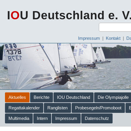
I
O
U Deutschland e. V
Impressum
|
Kontakt
|
Da
Aktuelles
Berichte
IOU Deutschland
Die Olympiajolle
Regattakalender
Ranglisten
Probesegeln/Promoboot
Multimedia
Intern
Impressum
Datenschutz