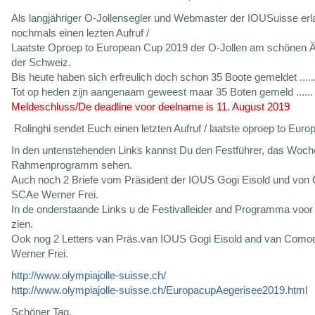
Als langjähriger O-Jollensegler und Webmaster der IOUSuisse erl
nochmals einen lezten Aufruf /
Laatste Oproep to European Cup 2019 der O-Jollen am schönen Ä
der Schweiz.
Bis heute haben sich erfreulich doch schon 35 Boote gemeldet ......
Tot op heden zijn aangenaam geweest maar 35 Boten gemeld ......
Meldeschluss/De deadline voor deelname is 11. August 2019
Rolinghi sendet Euch einen letzten Aufruf / laatste oproep to Eur
In den untenstehenden Links kannst Du den Festführer, das Woch
Rahmenprogramm sehen.
Auch noch 2 Briefe vom Präsident der IOUS Gogi Eisold und vo
SCAe Werner Frei.
In de onderstaande Links u de Festivalleider and Programma voor
zien.
Ook nog 2 Letters van Präs.van IOUS Gogi Eisold and van Com
Werner Frei.
http://www.olympiajolle-suisse.ch/
http://www.olympiajolle-suisse.ch/EuropacupAegerisee2019.html
Schöner Tag,