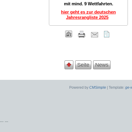
mit mind. 9 Wettfahrten.
hier geht es zur deutschen
Jahresrangliste 2025
Seite
News
Powered by
CMSimple
| Template:
ge-
...
...