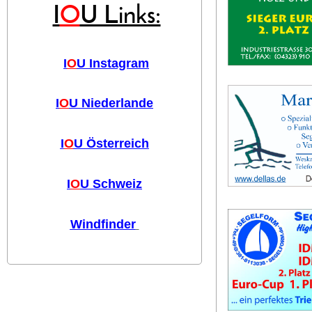
I
O
U Links:
I
O
U Instagram
I
O
U Niederlande
I
O
U Österreich
I
O
U Schweiz
Windfinder