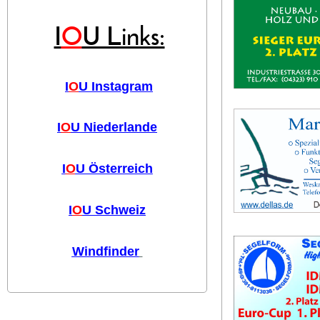
I
O
U Links:
I
O
U Instagram
I
O
U Niederlande
I
O
U Österreich
I
O
U Schweiz
Windfinder