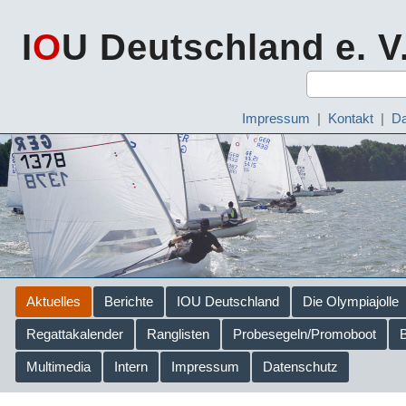
I
O
U Deutschland e. V
Impressum
|
Kontakt
|
Da
Aktuelles
Berichte
IOU Deutschland
Die Olympiajolle
Regattakalender
Ranglisten
Probesegeln/Promoboot
Multimedia
Intern
Impressum
Datenschutz