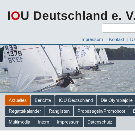
I
O
U Deutschland e. V
Impressum
|
Kontakt
|
Da
Aktuelles
Berichte
IOU Deutschland
Die Olympiajolle
Regattakalender
Ranglisten
Probesegeln/Promoboot
Multimedia
Intern
Impressum
Datenschutz