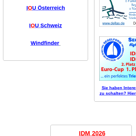
I
O
U Österreich
I
O
U Schweiz
Windfinder
Sie haben Inter
zu schalten? Hier 
IDM 2026