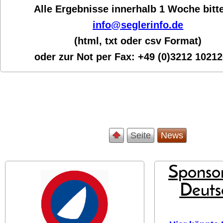
Alle Ergebnisse innerhalb 1 Woche bit
t
info@seglerinfo.de
(html, txt oder csv Format)
oder zur Not per Fax:
+49 (0)3212 1021
Seite
News
Sponsor
Deuts