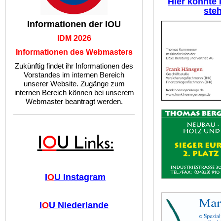
Hier könnte
ste
Informationen der IOU
IDM 2026
Informationen des Webmasters
Zukünftig findet ihr Informationen des
Vorstandes im internen Bereich
unserer Website. Zugänge zum
internen Bereich können bei unserem
Webmaster beantragt werden.
I
O
U Links:
I
O
U Instagram
I
O
U Niederlande