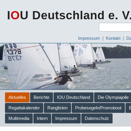
I
O
U Deutschland e. V
Impressum
|
Kontakt
|
Da
Aktuelles
Berichte
IOU Deutschland
Die Olympiajolle
Regattakalender
Ranglisten
Probesegeln/Promoboot
Multimedia
Intern
Impressum
Datenschutz