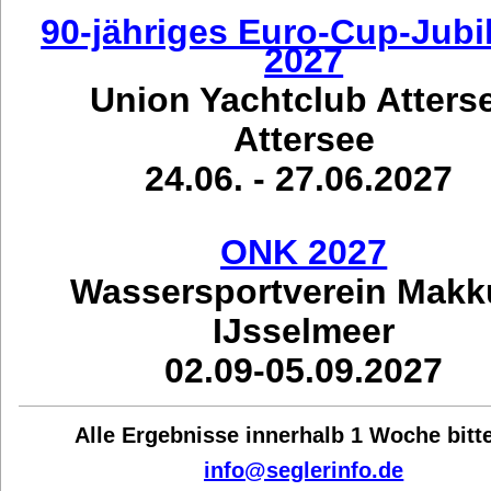
90-jähriges Euro-Cup-Jub
2027
Union Yachtclub Atters
Attersee
24.06. - 27.06.2027
ONK 2027
Wassersportverein Mak
IJsselmeer
02.09-05.09.2027
Alle Ergebnisse innerhalb 1 Woche bit
t
info@seglerinfo.de