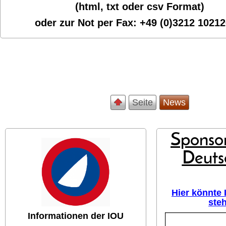
(html, txt oder csv Format)
oder zur Not per Fax:
+49 (0)3212 1021
Seite
News
Sponsor
Deuts
Hier könnte
ste
Informationen der IOU