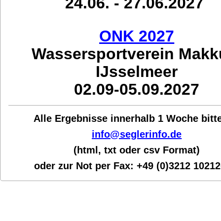
24.06. - 27.06.2027
ONK 2027
Wassersportverein Mak
IJsselmeer
02.09-05.09.2027
Alle Ergebnisse innerhalb 1 Woche bit
t
info@seglerinfo.de
(html, txt oder csv Format)
oder zur Not per Fax:
+49 (0)3212 1021