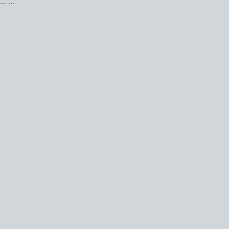
...
...