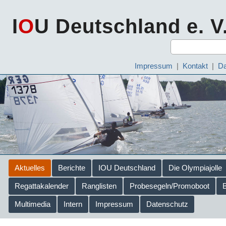
I
O
U Deutschland e. V
Impressum
|
Kontakt
|
Da
Aktuelles
Berichte
IOU Deutschland
Die Olympiajolle
Regattakalender
Ranglisten
Probesegeln/Promoboot
Multimedia
Intern
Impressum
Datenschutz