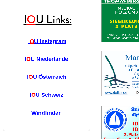
I
O
U Links:
I
O
U Instagram
I
O
U Niederlande
I
O
U Österreich
I
O
U Schweiz
Windfinder