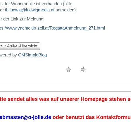
tz für Wohnmobile ist vorhanden (bitte
ter
th.ludwig@ludwigmedia.at
anmelden).
r der Link zur Meldung:
tps://www.yachtclub-zell.at/RegattaAnmeldung_271.html
 zur Artikel-Übersicht
wered by
CMSimpleBlog
tte sendet alles was auf unserer Homepage stehen so
ebmaster@o-jolle.de
oder benutzt das Kontaktformul