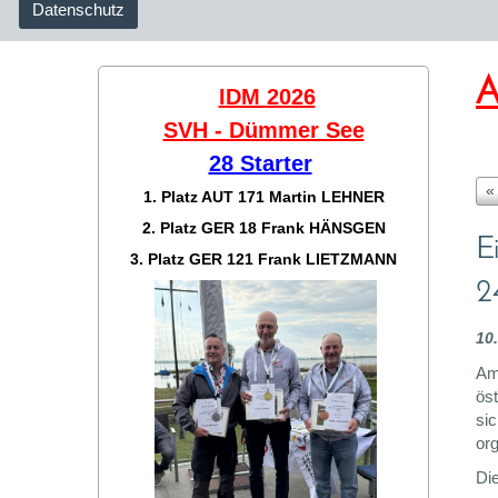
Datenschutz
A
IDM 2026
SVH - Dümmer See
28 Starter
«
1. Platz AUT 171
Martin LEHNER
2. Platz GER 18
Frank HÄNSGEN
E
3. Platz GER 121
Frank LIETZMANN
2
10
Am 
ös
sic
org
Di