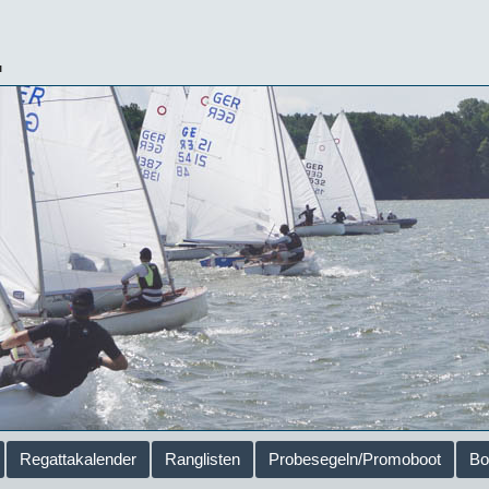
.
Regattakalender
Ranglisten
Probesegeln/Promoboot
Bo