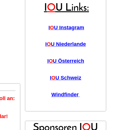
I
O
U Links:
I
O
U Instagram
I
O
U Niederlande
I
O
U Österreich
I
O
U Schweiz
Windfinder
ll an:
ar!
Sponsoren I
O
U