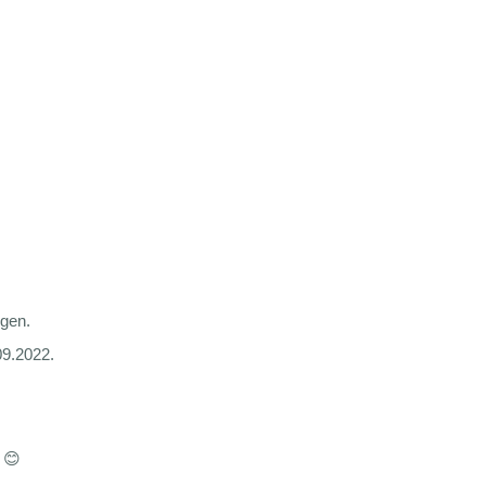
ngen.
09.2022.
 😊