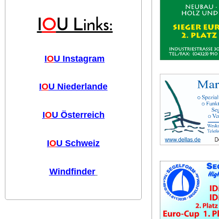
I
O
U Links:
I
O
U Instagram
I
O
U Niederlande
I
O
U Österreich
I
O
U Schweiz
Windfinder