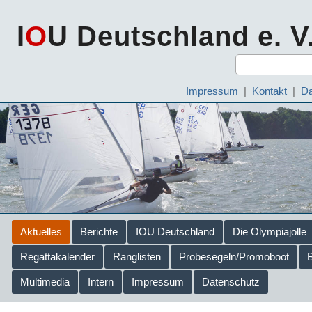
I
O
U Deutschland e. V
Impressum
|
Kontakt
|
Da
Aktuelles
Berichte
IOU Deutschland
Die Olympiajolle
Regattakalender
Ranglisten
Probesegeln/Promoboot
Multimedia
Intern
Impressum
Datenschutz