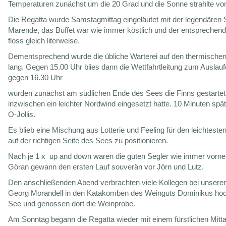
Temperaturen zunächst um die 20 Grad und die Sonne strahlte v
Die Regatta wurde Samstagmittag eingeläutet mit der legendären S
Marende, das Buffet war wie immer köstlich und der entsprechend
floss gleich literweise.
Dementsprechend wurde die übliche Warterei auf den thermischen
lang. Gegen 15.00 Uhr blies dann die Wettfahrtleitung zum Auslauf
gegen 16.30 Uhr
wurden zunächst am südlichen Ende des Sees die Finns gestarte
inzwischen ein leichter Nordwind eingesetzt hatte. 10 Minuten späte
O-Jollis.
Es blieb eine Mischung aus Lotterie und Feeling für den leichteste
auf der richtigen Seite des Sees zu positionieren.
Nach je 1 x up and down waren die guten Segler wie immer vorne
Göran gewann den ersten Lauf souverän vor Jörn und Lutz.
Den anschließenden Abend verbrachten viele Kollegen bei unser
Georg Morandell in den Katakomben des Weinguts Dominikus ho
See und genossen dort die Weinprobe.
Am Sonntag begann die Regatta wieder mit einem fürstlichen Mitt