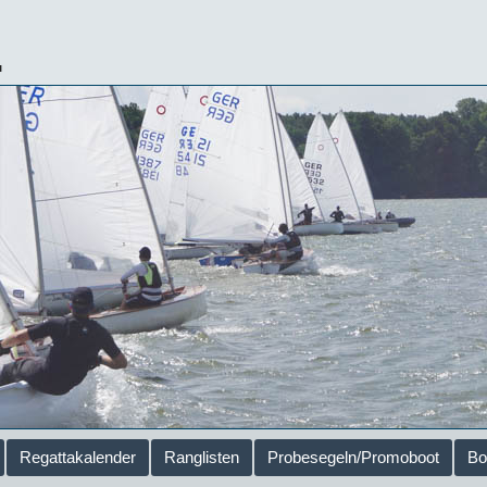
.
Regattakalender
Ranglisten
Probesegeln/Promoboot
Bo