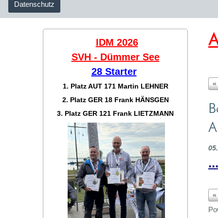
Datenschutz
A
IDM 2026
SVH - Dümmer See
28 Starter
«
1. Platz AUT 171
Martin LEHNER
2. Platz GER 18
Frank HÄNSGEN
B
3. Platz GER 121
Frank LIETZMANN
A
05
.
«
Po