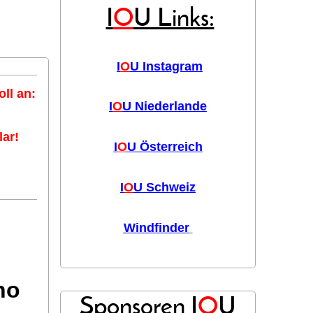
I
O
U Links:
I
O
U Instagram
ll an:
I
O
U Niederlande
ar!
I
O
U Österreich
I
O
U Schweiz
Windfinder
no
Sponsoren I
O
U