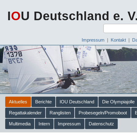
I
O
U Deutschland e. V
Impressum
|
Kontakt
|
Da
Aktuelles
Berichte
IOU Deutschland
Die Olympiajolle
Regattakalender
Ranglisten
Probesegeln/Promoboot
Multimedia
Intern
Impressum
Datenschutz