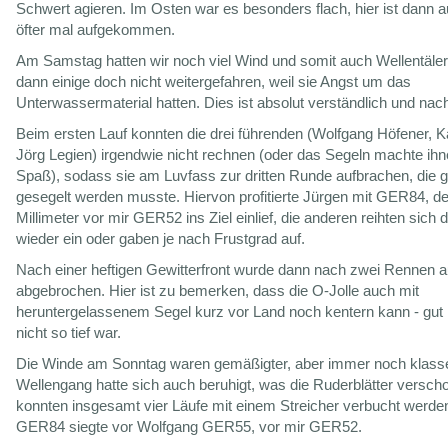
Schwert agieren. Im Osten war es besonders flach, hier ist dann 
öfter mal aufgekommen.
Am Samstag hatten wir noch viel Wind und somit auch Wellentäler 
dann einige doch nicht weitergefahren, weil sie Angst um das
Unterwassermaterial hatten. Dies ist absolut verständlich und nac
Beim ersten Lauf konnten die drei führenden (Wolfgang Höfener, K
Jörg Legien) irgendwie nicht rechnen (oder das Segeln machte ihn
Spaß), sodass sie am Luvfass zur dritten Runde aufbrachen, die g
gesegelt werden musste. Hiervon profitierte Jürgen mit GER84, de
Millimeter vor mir GER52 ins Ziel einlief, die anderen reihten sich 
wieder ein oder gaben je nach Frustgrad auf.
Nach einer heftigen Gewitterfront wurde dann nach zwei Rennen 
abgebrochen. Hier ist zu bemerken, dass die O-Jolle auch mit
heruntergelassenem Segel kurz vor Land noch kentern kann - gut 
nicht so tief war.
Die Winde am Sonntag waren gemäßigter, aber immer noch klass
Wellengang hatte sich auch beruhigt, was die Ruderblätter versch
konnten insgesamt vier Läufe mit einem Streicher verbucht werde
GER84 siegte vor Wolfgang GER55, vor mir GER52.