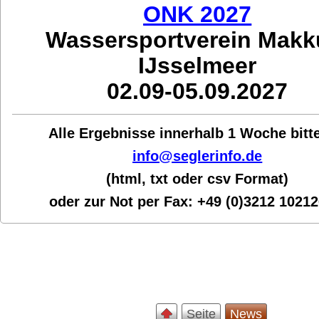
ONK 2027
Wassersportverein Mak
IJsselmeer
02.09-05.09.2027
Alle Ergebnisse innerhalb 1 Woche bit
t
info@seglerinfo.de
(html, txt oder csv Format)
oder zur Not per Fax:
+49 (0)3212 1021
Seite
News