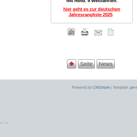
mit mind. 9 Wettfahrten.
hier geht es zur deutschen
Jahresrangliste 2025
Seite
News
Powered by
CMSimple
| Template:
ge-
...
...