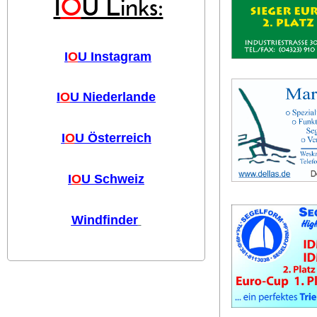
I
O
U Links:
I
O
U Instagram
I
O
U Niederlande
I
O
U Österreich
I
O
U Schweiz
Windfinder