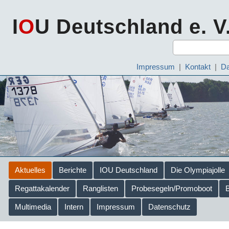
I
O
U Deutschland e. V
Impressum
|
Kontakt
|
Da
Aktuelles
Berichte
IOU Deutschland
Die Olympiajolle
Regattakalender
Ranglisten
Probesegeln/Promoboot
Multimedia
Intern
Impressum
Datenschutz