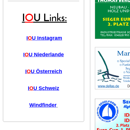
I
O
U Links:
I
O
U Instagram
I
O
U Niederlande
I
O
U Österreich
I
O
U Schweiz
Windfinder