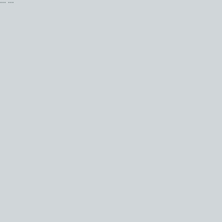
...
...