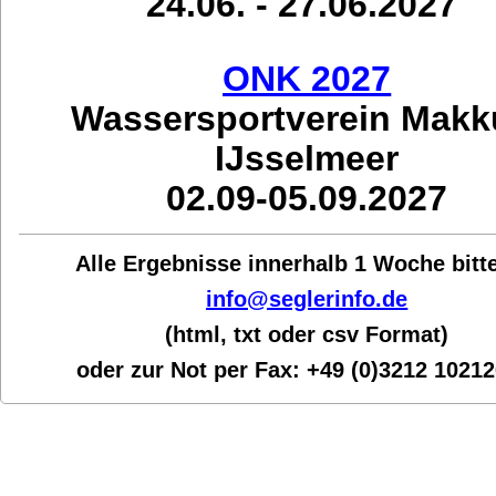
24.06. - 27.06.2027
ONK 2027
Wassersportverein Mak
IJsselmeer
02.09-05.09.2027
Alle Ergebnisse innerhalb 1 Woche bit
t
info@seglerinfo.de
(html, txt oder csv Format)
oder zur Not per Fax:
+49 (0)3212 1021