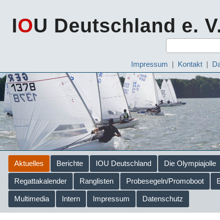
I
O
U Deutschland e. V
Impressum
|
Kontakt
|
Da
Aktuelles
Berichte
IOU Deutschland
Die Olympiajolle
Regattakalender
Ranglisten
Probesegeln/Promoboot
Multimedia
Intern
Impressum
Datenschutz