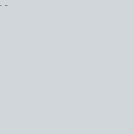
...
...