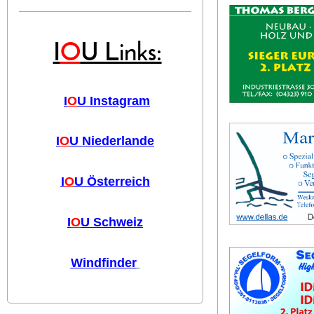
I
O
U Links:
I
O
U Instagram
I
O
U Niederlande
I
O
U Österreich
I
O
U Schweiz
Windfinder