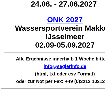
24.06. - 27.06.2027
ONK 2027
Wassersportverein Mak
IJsselmeer
02.09-05.09.2027
Alle Ergebnisse innerhalb 1 Woche bit
t
info@seglerinfo.de
(html, txt oder csv Format)
oder zur Not per Fax:
+49 (0)3212 1021