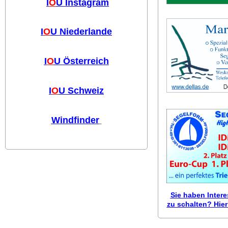
I
O
U Instagram
I
O
U Niederlande
I
O
U Österreich
I
O
U Schweiz
Windfinder
Sie haben Inter
zu schalten? Hier 