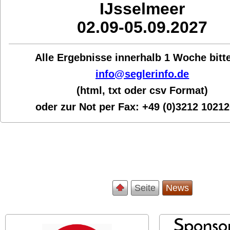
IJsselmeer
02.09-05.09.2027
Alle Ergebnisse innerhalb 1 Woche bit
t
info@seglerinfo.de
(html, txt oder csv Format)
oder zur Not per Fax:
+49 (0)3212 1021
Seite
News
Sponsor