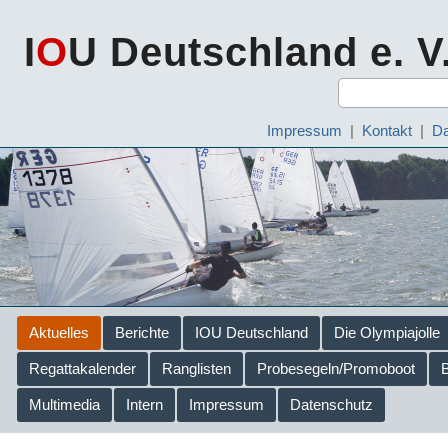
I
O
U Deutschland e. V
Impressum
|
Kontakt
|
Da
Aktuelles
Berichte
IOU Deutschland
Die Olympiajolle
Regattakalender
Ranglisten
Probesegeln/Promoboot
Multimedia
Intern
Impressum
Datenschutz