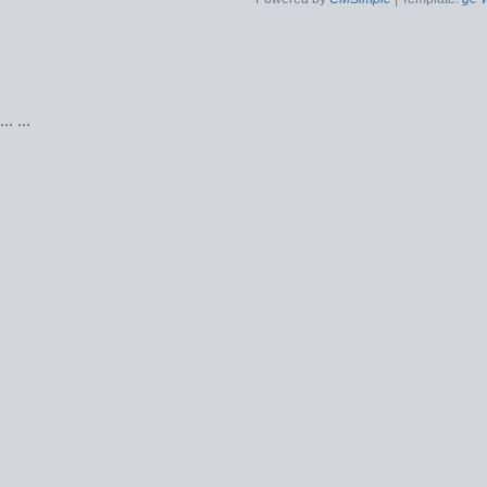
...
...