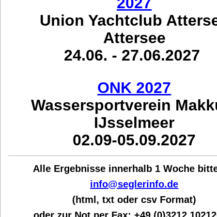
2027
Union Yachtclub Atters
Attersee
24.06. - 27.06.2027
ONK 2027
Wassersportverein Mak
IJsselmeer
02.09-05.09.2027
Alle Ergebnisse innerhalb 1 Woche bit
t
info@seglerinfo.de
(html, txt oder csv Format)
oder zur Not per Fax:
+49 (0)3212 1021