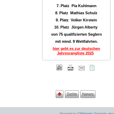
7. Platz Pia Kuhlmann
8. Platz Mathias Schulz
9. Platz Volker Kirstein
10. Platz Jürgen Alberty
von 75 qualifizierten Seglern
mit mind. 9 Wettfahrten.
hier geht es zur deutschen
Jahresrangliste 2025
Seite
News
Powered by
CMSimple
| Template:
ge-