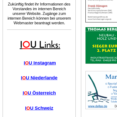
Zukünftig findet ihr Informationen des
Vorstandes im internen Bereich
unserer Website. Zugänge zum
internen Bereich können bei unserem
Webmaster beantragt werden.
I
O
U Links:
I
O
U Instagram
I
O
U Niederlande
I
O
U Österreich
I
O
U Schweiz