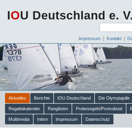
I
O
U Deutschland e. V
Impressum
|
Kontakt
|
Da
Aktuelles
Berichte
IOU Deutschland
Die Olympiajolle
Regattakalender
Ranglisten
Probesegeln/Promoboot
Multimedia
Intern
Impressum
Datenschutz