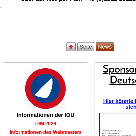
Seite
News
Sponsor
Deuts
Hier könnte
ste
Informationen der IOU
IDM 2026
Informationen des Webmasters